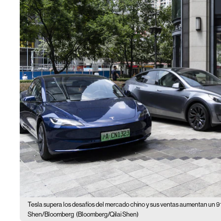
Tesla supera los desafíos del mercado chino y sus ventas aumentan un 9
Shen/Bloomberg
(Bloomberg/Qilai Shen)