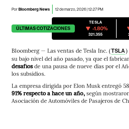
Por
Bloomberg News
12 de marzo, 2026 | 12:27 PM
TESLA
-1.80%
ÚLTIMAS
COTIZACIONES
321.355
Bloomberg — Las ventas de Tesla Inc. (
)
TSLA
su bajo nivel del año pasado, ya que el fabrica
desafíos
de una pausa de nueve días por el Añ
los subsidios.
La empresa dirigida por Elon Musk entregó 58
91% respecto a hace un año,
según mostraron 
Asociación de Automóviles de Pasajeros de Ch