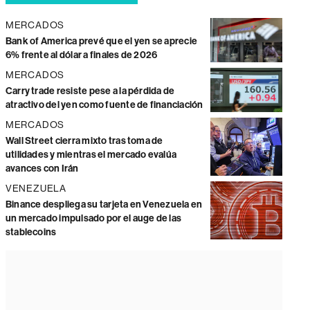
MERCADOS
Bank of America prevé que el yen se aprecie
6% frente al dólar a finales de 2026
MERCADOS
Carry trade resiste pese a la pérdida de
atractivo del yen como fuente de financiación
MERCADOS
Wall Street cierra mixto tras toma de
utilidades y mientras el mercado evalúa
avances con Irán
VENEZUELA
Binance despliega su tarjeta en Venezuela en
un mercado impulsado por el auge de las
stablecoins