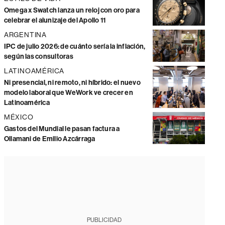
Omega x Swatch lanza un reloj con oro para
celebrar el alunizaje del Apollo 11
ARGENTINA
IPC de julio 2026: de cuánto sería la inflación,
según las consultoras
LATINOAMÉRICA
Ni presencial, ni remoto, ni híbrido: el nuevo
modelo laboral que WeWork ve crecer en
Latinoamérica
MÉXICO
Gastos del Mundial le pasan factura a
Ollamani de Emilio Azcárraga
PUBLICIDAD