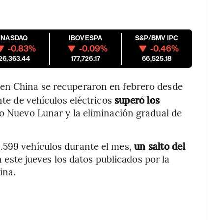
NASDAQ
IBOVESPA
S&P/BMV IPC
-0.83%
-0.09%
-0.46%
26,363.44
177,726.17
66,525.18
 en China se recuperaron en febrero desde
nte de vehículos eléctricos
superó los
o Nuevo Lunar y la eliminación gradual de
.599 vehículos durante el mes,
un salto del
este jueves los datos publicados por la
ina.