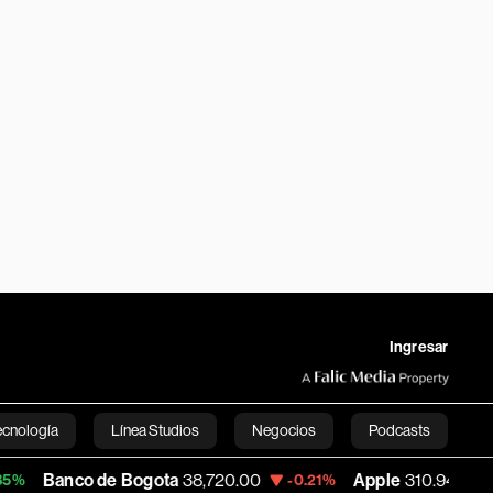
Ingresar
ecnología
Línea Studios
Negocios
Podcasts
 de Bogota
38,720.00
Apple
310.94
USD
-0.21%
+0.55%
English