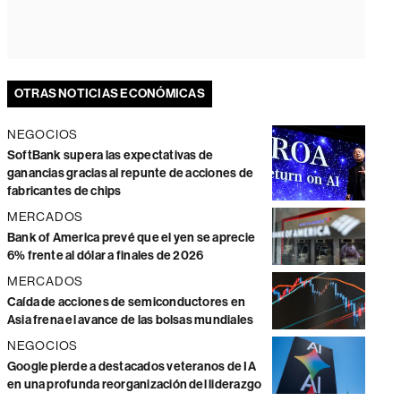
OTRAS NOTICIAS ECONÓMICAS
NEGOCIOS
SoftBank supera las expectativas de
ganancias gracias al repunte de acciones de
fabricantes de chips
MERCADOS
Bank of America prevé que el yen se aprecie
6% frente al dólar a finales de 2026
MERCADOS
Caída de acciones de semiconductores en
Asia frena el avance de las bolsas mundiales
NEGOCIOS
Google pierde a destacados veteranos de IA
en una profunda reorganización del liderazgo