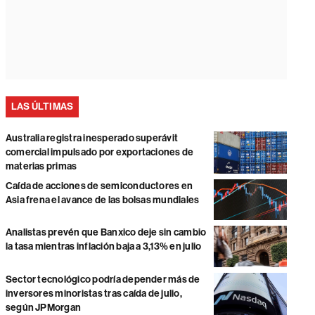
LAS ÚLTIMAS
Australia registra inesperado superávit
comercial impulsado por exportaciones de
materias primas
Caída de acciones de semiconductores en
Asia frena el avance de las bolsas mundiales
Analistas prevén que Banxico deje sin cambio
la tasa mientras inflación baja a 3,13% en julio
Sector tecnológico podría depender más de
inversores minoristas tras caída de julio,
según JPMorgan