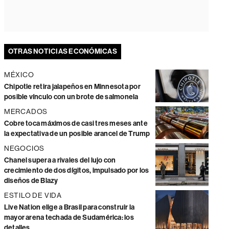
OTRAS NOTICIAS ECONÓMICAS
MÉXICO
Chipotle retira jalapeños en Minnesota por
posible vínculo con un brote de salmonela
MERCADOS
Cobre toca máximos de casi tres meses ante
la expectativa de un posible arancel de Trump
NEGOCIOS
Chanel supera a rivales del lujo con
crecimiento de dos dígitos, impulsado por los
diseños de Blazy
ESTILO DE VIDA
Live Nation elige a Brasil para construir la
mayor arena techada de Sudamérica: los
detalles