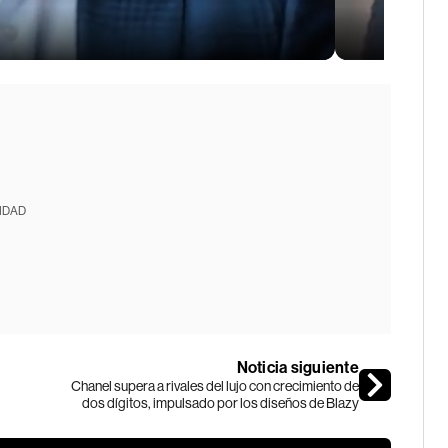
IDAD
Noticia siguiente
Chanel supera a rivales del lujo con crecimiento de
dos dígitos, impulsado por los diseños de Blazy