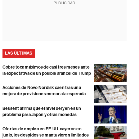
PUBLICIDAD
LAS ÚLTIMAS
Cobre toca máximos de casi tres meses ante
la expectativa de un posible arancel de Trump
Acciones de Novo Nordisk caen tras una
mejora de previsiones menor a la esperada
Bessent afirma que el nivel del yen es un
problema para Japón y otras monedas
Ofertas de empleo en EE.UU. cayeron en
junio; los despidos se mantuvieron limitados