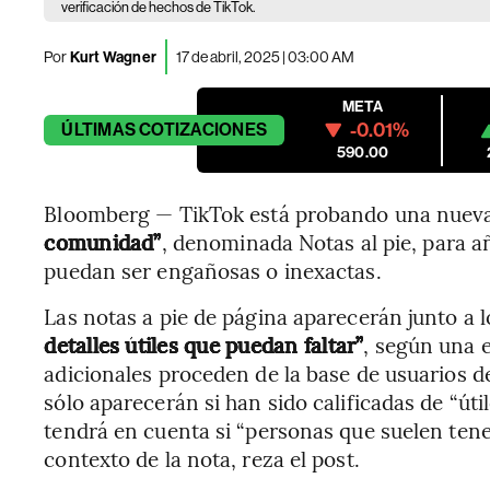
verificación de hechos de TikTok.
Por
Kurt Wagner
17 de abril, 2025 | 03:00 AM
META
-0.01%
ÚLTIMAS
COTIZACIONES
590.00
Bloomberg — TikTok está probando una nueva 
comunidad”
, denominada Notas al pie, para a
puedan ser engañosas o inexactas.
Las notas a pie de página aparecerán junto a l
detalles útiles que puedan faltar”
, según una e
adicionales proceden de la base de usuarios de
sólo aparecerán si han sido calificadas de “úti
tendrá en cuenta si “personas que suelen tene
contexto de la nota, reza el post.