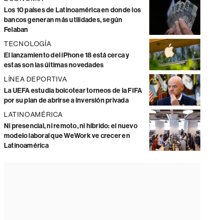
Los 10 países de Latinoamérica en donde los
bancos generan más utilidades, según
Felaban
TECNOLOGÍA
El lanzamiento del iPhone 18 está cerca y
estas son las últimas novedades
LÍNEA DEPORTIVA
La UEFA estudia boicotear torneos de la FIFA
por su plan de abrirse a inversión privada
LATINOAMÉRICA
Ni presencial, ni remoto, ni híbrido: el nuevo
modelo laboral que WeWork ve crecer en
Latinoamérica