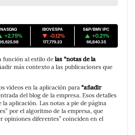
NASDAQ
IBOVESPA
S&P/BMV IPC
+2.75%
-0.12%
+0.21%
26,625.98
177,779.23
66,840.35
función al estilo de
las “notas de la
ñadir más contexto a las publicaciones que
os videos en la aplicación para
“añadir
ntrada del blog de la empresa. Esos detalles
 la aplicación. Las notas a pie de página
les” por el algoritmo de la empresa, que
r opiniones diferentes” coinciden en el