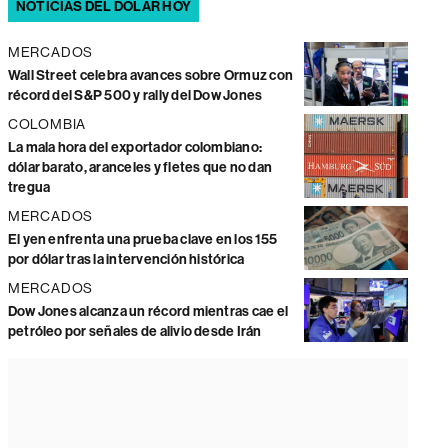
NOTICIAS DEL DÓLAR HOY
MERCADOS
Wall Street celebra avances sobre Ormuz con
récord del S&P 500 y rally del Dow Jones
COLOMBIA
La mala hora del exportador colombiano:
dólar barato, aranceles y fletes que no dan
tregua
MERCADOS
El yen enfrenta una prueba clave en los 155
por dólar tras la intervención histórica
MERCADOS
Dow Jones alcanza un récord mientras cae el
petróleo por señales de alivio desde Irán