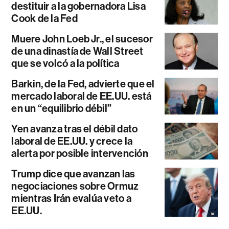
destituir a la gobernadora Lisa
Cook de la Fed
Muere John Loeb Jr., el sucesor
de una dinastía de Wall Street
que se volcó a la política
Barkin, de la Fed, advierte que el
mercado laboral de EE.UU. está
en un “equilibrio débil”
Yen avanza tras el débil dato
laboral de EE.UU. y crece la
alerta por posible intervención
Trump dice que avanzan las
negociaciones sobre Ormuz
mientras Irán evalúa veto a
EE.UU.