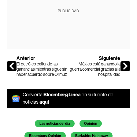
PUBLICIDAD
Anterior
Siguiente
El petróleo extiende las
México está ganando la
ganancias mientras sigue sin
guerra comercial gracias a la
haber acuerdo sobre Ormuz
hospitalidad
Convierta
Bloomberg Línea
en su fuente de
noticias
aquí
Temas de este artículo
Las noticias del día
Opinión
Bloomberg Opinión
Berkshire Hathaway