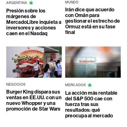
MUNDO
ARGENTINA
Irán dice que acuerdo
Presión sobre los
con Omán para
márgenes de
gestionar el estrecho de
MercadoLibre inquieta a
Ormuz está en su fase
inversores y acciones
final
caen en el Nasdaq
NEGOCIOS
MERCADOS
Burger King dispara sus
La acción más rentable
ventas en EE.UU. con un
del S&P 500 cae con
nuevo Whopper y una
fuerza tras sus
promoción de Star Wars
resultados: qué
preocupa al mercado