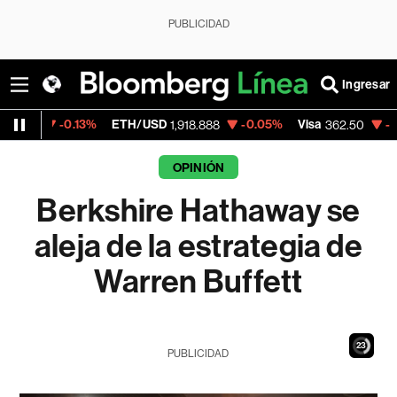
PUBLICIDAD
Ingresar
%
ETH/USD
-0.05%
Visa
-2.15%
MercadoL
1,918.888
362.50
OPINIÓN
Berkshire Hathaway se
aleja de la estrategia de
Warren Buffett
21
PUBLICIDAD