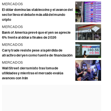
MERCADOS
El dólar domina las stablecoins y el avance del
sector lleva el debate más allá del mundo
cripto
MERCADOS
Bank of America prevé que el yen se aprecie
6% frente al dólar a finales de 2026
MERCADOS
Carry trade resiste pese a la pérdida de
atractivo del yen como fuente de financiación
MERCADOS
Wall Street cierra mixto tras toma de
utilidades y mientras el mercado evalúa
avances con Irán