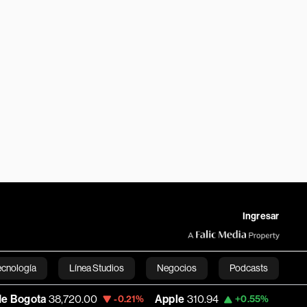
Ingresar
ecnología
Línea Studios
Negocios
Podcasts
38,720.00
Apple
310.94
USD COP
3,175.
-0.21%
+0.55%
English