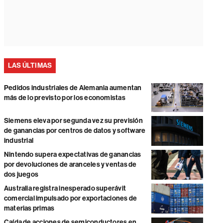
LAS ÚLTIMAS
Pedidos industriales de Alemania aumentan
más de lo previsto por los economistas
Siemens eleva por segunda vez su previsión
de ganancias por centros de datos y software
industrial
Nintendo supera expectativas de ganancias
por devoluciones de aranceles y ventas de
dos juegos
Australia registra inesperado superávit
comercial impulsado por exportaciones de
materias primas
Caída de acciones de semiconductores en