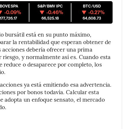
IBOVESPA
S&P/BMV IPC
BTC/USD
-0.09%
-0.46%
-0.27%
177,726.17
66,525.18
64,608.73
o bursátil está en su punto máximo,
rar la rentabilidad que esperan obtener de
as acciones debería ofrecer una prima
 riesgo, y normalmente así es. Cuando esta
e reduce o desaparece por completo, los
io.
 acciones ya está emitiendo esa advertencia.
iones por bonos todavía. Calcular esta
se adopta un enfoque sensato, el mercado
ado.