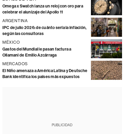
Omega x Swatch lanza un reloj con oro para
celebrar el alunizaje del Apollo 11
ARGENTINA
IPC de julio 2026: de cuánto sería la inflación,
según las consultoras
MÉXICO
Gastos del Mundial le pasan factura a
Ollamani de Emilio Azcárraga
MERCADOS
El Niño amenaza a América Latina y Deutsche
Bank identifica los países más expuestos
PUBLICIDAD