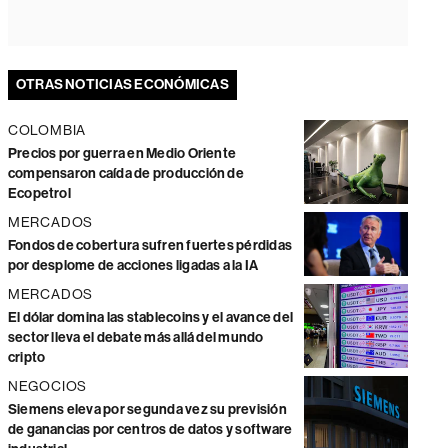
OTRAS NOTICIAS ECONÓMICAS
COLOMBIA
Precios por guerra en Medio Oriente
compensaron caída de producción de
Ecopetrol
MERCADOS
Fondos de cobertura sufren fuertes pérdidas
por desplome de acciones ligadas a la IA
MERCADOS
El dólar domina las stablecoins y el avance del
sector lleva el debate más allá del mundo
cripto
NEGOCIOS
Siemens eleva por segunda vez su previsión
de ganancias por centros de datos y software