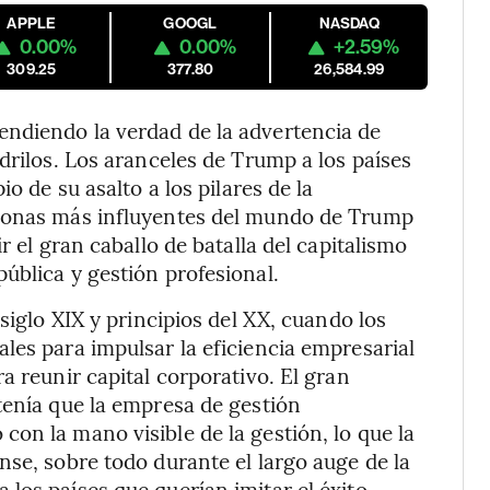
APPLE
GOOGL
NASDAQ
0.00%
0.00%
+2.59%
309.25
377.80
26,584.99
ndiendo la verdad de la advertencia de
drilos. Los aranceles de Trump a los países
o de su asalto a los pilares de la
rsonas más influyentes del mundo de Trump
r el gran caballo de batalla del capitalismo
ública y gestión profesional.
siglo XIX y principios del XX, cuando los
les para impulsar la eficiencia empresarial
a reunir capital corporativo. El gran
tenía que la empresa de gestión
on la mano visible de la gestión, lo que la
nse, sobre todo durante el largo auge de la
los países que querían imitar el éxito