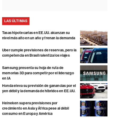
LAS ÚLTIMAS
Tasas hipotecarias en EE.UU. alcanzan su
nivel más alto en un año y frenan la demanda
Uber cumple previsiones de reservas, pero la
competencia en Brasil ralentiza los viajes
Samsung presenta su hoja de ruta de
memorias 3D para competir por el liderazgo
en IA
Honda eleva su previsión de ganancias por el
yen débil y la demanda de híbridos en EE.UU.
Heineken supera previsiones por
crecimiento en Asia y África pese al débil
consumo en Europa y América