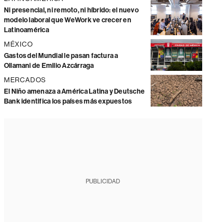
Ni presencial, ni remoto, ni híbrido: el nuevo
modelo laboral que WeWork ve crecer en
Latinoamérica
MÉXICO
Gastos del Mundial le pasan factura a
Ollamani de Emilio Azcárraga
MERCADOS
El Niño amenaza a América Latina y Deutsche
Bank identifica los países más expuestos
PUBLICIDAD