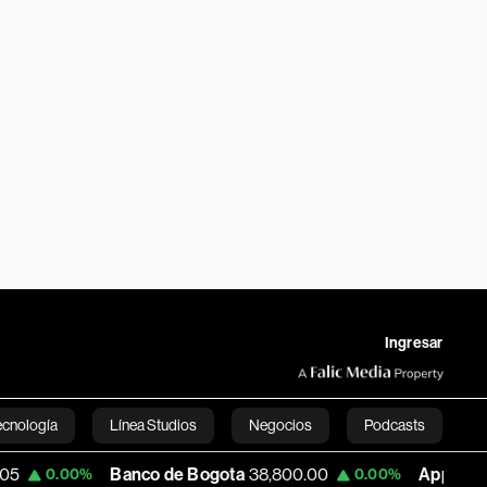
Ingresar
ecnología
Línea Studios
Negocios
Podcasts
Banco de Bogota
38,800.00
Apple
309.25
0%
0.00%
0
English