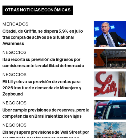
OTRAS NOTICIAS ECONÓMICAS
MERCADOS
Citadel, de Griffin, se dispara 5,9% en julio
tras compra de activos de Situational
Awareness
NEGOCIOS
Itaú recorta su previsión de ingresos por
comisiones ante la volatilidad del mercado
NEGOCIOS
Eli Lilly eleva su previsión de ventas para
2026 tras fuerte demanda de Mounjaro y
Zepbound
NEGOCIOS
Uber cumple previsiones de reservas, pero la
competencia en Brasil ralentiza los viajes
NEGOCIOS
Disney supera previsiones de Wall Street por