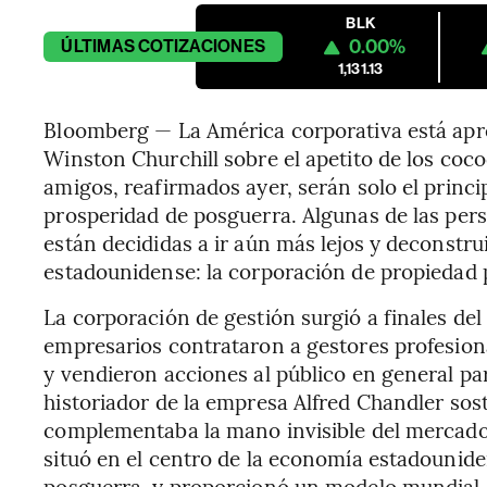
BLK
0.00%
ÚLTIMAS
COTIZACIONES
1,131.13
Bloomberg — La América corporativa está apre
Winston Churchill sobre el apetito de los coco
amigos, reafirmados ayer, serán solo el principi
prosperidad de posguerra. Algunas de las pe
están decididas a ir aún más lejos y deconstrui
estadounidense: la corporación de propiedad p
La corporación de gestión surgió a finales del 
empresarios contrataron a gestores profesiona
y vendieron acciones al público en general par
historiador de la empresa Alfred Chandler sos
complementaba la mano invisible del mercado c
situó en el centro de la economía estadounide
posguerra, y proporcionó un modelo mundial a 