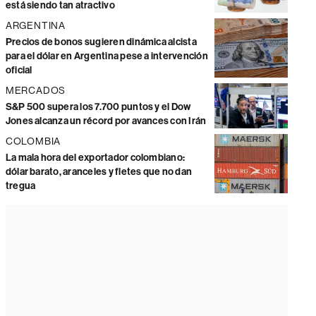
está siendo tan atractivo
ARGENTINA
Precios de bonos sugieren dinámica alcista
para el dólar en Argentina pese a intervención
oficial
MERCADOS
S&P 500 supera los 7.700 puntos y el Dow
Jones alcanza un récord por avances con Irán
COLOMBIA
La mala hora del exportador colombiano:
dólar barato, aranceles y fletes que no dan
tregua