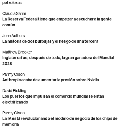
petroleras
Claudia Sahm
La Reserva Federal tiene que empezar a escuchar a la gente
común
John Authers
La historia de dos burbujas y el riesgo de una tercera
Matthew Brooker
Inglaterra fue, después de todo, la gran ganadora del Mundial
2026
Parmy Olson
Anthropic acaba de aumentar la presión sobre Nvidia
David Fickling
Los puertos que impulsan el comercio mundial se están
electrificando
Parmy Olson
La IA está revolucionando el modelo de negocio de los chips de
memoria