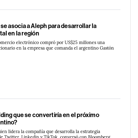
e asocia a Aleph para desarrollar la
tal en la región
omercio electrónico compró por US$25 millones una
accionario en la empresa que comanda el argentino Gastón
lding que se convertiría en el próximo
entino?
ien lidera la compañía que desarrolla la estrategia
l de Twitter, Linkedin y TikTok, conversó con Bloomberg