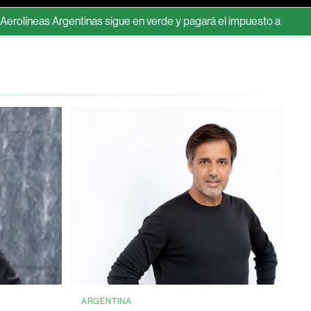
 Argentinas sigue en verde y pagará el impuesto a las ganancias por
ARGENTINA