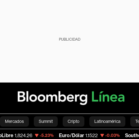
PUBLICIDAD
Mercados
Summit
Cripto
Latinoamérica
T
824.26
Euro/Dólar
1.1522
Southern Corp
-5.23%
-0.03%
Green
Economía
Estilo de vida
Mundo
Videos