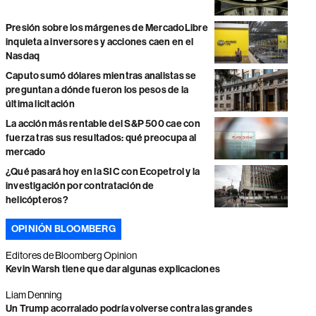
Presión sobre los márgenes de MercadoLibre
inquieta a inversores y acciones caen en el
Nasdaq
Caputo sumó dólares mientras analistas se
preguntan a dónde fueron los pesos de la
última licitación
La acción más rentable del S&P 500 cae con
fuerza tras sus resultados: qué preocupa al
mercado
¿Qué pasará hoy en la SIC con Ecopetrol y la
investigación por contratación de
helicópteros?
OPINIÓN BLOOMBERG
Editores de Bloomberg Opinion
Kevin Warsh tiene que dar algunas explicaciones
Liam Denning
Un Trump acorralado podría volverse contra las grandes