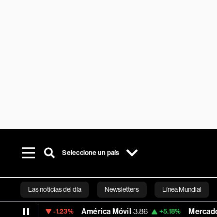
Seleccione un país
Las noticias del día
Newsletters
Línea Mundial
.36
América Móvil
3.86
MercadoLibre
1,
-1.23%
+5.18%
Bloomberg 