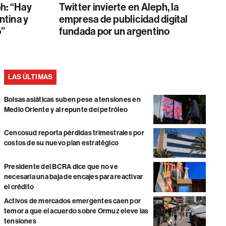
h: “Hay
Twitter invierte en Aleph, la
ntina y
empresa de publicidad digital
o”
fundada por un argentino
LAS ÚLTIMAS
Bolsas asiáticas suben pese a tensiones en
Medio Oriente y al repunte del petróleo
Cencosud reporta pérdidas trimestrales por
costos de su nuevo plan estratégico
Presidente del BCRA dice que no ve
necesaria una baja de encajes para reactivar
el crédito
Activos de mercados emergentes caen por
temor a que el acuerdo sobre Ormuz eleve las
tensiones