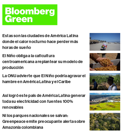
Estas son las ciudades de América Latina
donde el calor nocturno hace perder más
horas de sueño
El Niño obliga a la caficultura
centroamericana a replantear su modelo de
producción
La ONU advierte que El Niño podría agravar el
hambre en América Latina y el Caribe
Así logró este país de América Latina generar
toda su electricidad con fuentes 100%
renovables
Ni los parques nacionales se salvan:
Greenpeace emite preocupante alerta sobre
Amazonía colombiana