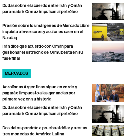
Dudas sobre el acuerdo entre Irán y Omán
para reabrir Ormuz impulsan al petróleo
Presión sobre los márgenes de MercadoLibre
inquieta a inversores y acciones caen en el
Nasdaq
Irán dice que acuerdo con Omán para
gestionar el estrecho de Ormuz está en su
fase final
MERCADOS
Aerolíneas Argentinas sigue en verde y
pagará el impuesto a las ganancias por
primera vez en su historia
Dudas sobre el acuerdo entre Irán y Omán
para reabrir Ormuz impulsan al petróleo
Dos datos pondrán a prueba al dólar y a estas
tres monedas de América Latina