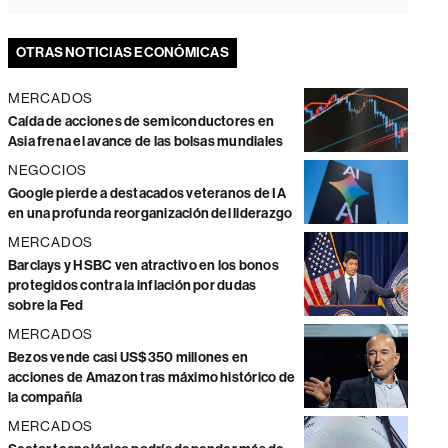
OTRAS NOTICIAS ECONÓMICAS
MERCADOS
Caída de acciones de semiconductores en
Asia frena el avance de las bolsas mundiales
NEGOCIOS
Google pierde a destacados veteranos de IA
en una profunda reorganización del liderazgo
MERCADOS
Barclays y HSBC ven atractivo en los bonos
protegidos contra la inflación por dudas
sobre la Fed
MERCADOS
Bezos vende casi US$350 millones en
acciones de Amazon tras máximo histórico de
la compañía
MERCADOS