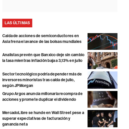
LAS ÚLTIMAS
Caída de acciones de semiconductores en
Asia frena el avance de las bolsas mundiales
Analistas prevén que Banxico deje sin cambio
la tasa mientras inflación baja a 3,13% en julio
Sector tecnológico podría depender más de
inversores minoristas tras caída de julio,
según JPMorgan
Grupo Argos anuncia millonaria recompra de
acciones y promete duplicar el dividendo
MercadoLibre se hunde en Wall Street pese a
superar expectativas de facturación y
ganancia neta