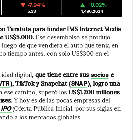
-7.94%
+0.02%
5.33
1,496.2634
ón Taratuta para fundar IMS Internet Media
 de US$5.000.
Ese desembolso se produjo
 luego de que vendiera el auto que tenía en
oco tiempo antes, con solo US$300 en el
cidad digital
, que tiene entre sus
e
socios
), TikTok y Snapchat (
), logró una
WTR
SNAP
 ese camino, superó los
US$1.200 millones
íses.
Y hoy es de las pocas empresas del
(Oferta Pública Inicial, por sus siglas en
e
IPO
rcando a los mercados globales.