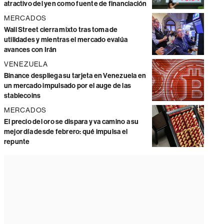
atractivo del yen como fuente de financiación
MERCADOS
Wall Street cierra mixto tras toma de
utilidades y mientras el mercado evalúa
avances con Irán
VENEZUELA
Binance despliega su tarjeta en Venezuela en
un mercado impulsado por el auge de las
stablecoins
MERCADOS
El precio del oro se dispara y va camino a su
mejor día desde febrero: qué impulsa el
repunte