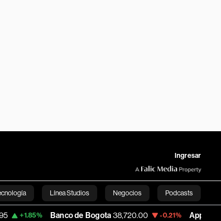
Ingresar
ecnología
Línea Studios
Negocios
Podcasts
Banco de Bogota
38,720.00
Apple
310.94
%
-0.21%
+0.
English