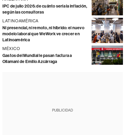
IPC de julio 2026: de cuánto sería la inflación,
según las consultoras
LATINOAMÉRICA
Ni presencial, ni remoto, ni híbrido: el nuevo
modelo laboral que WeWork ve crecer en
Latinoamérica
MÉXICO
Gastos del Mundial le pasan factura a
Ollamani de Emilio Azcárraga
PUBLICIDAD