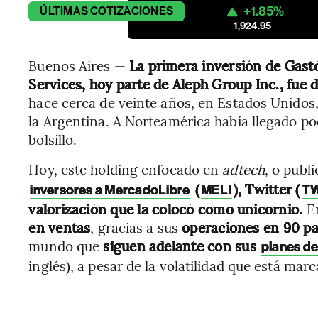
+1.85%
ÚLTIMAS
COTIZACIONES
1,924.95
Buenos Aires —
La primera inversión de Gast
Services, hoy parte de Aleph Group Inc., fue
hace cerca de veinte años, en Estados Unidos,
la Argentina. A Norteamérica había llegado p
bolsillo.
Hoy, este holding enfocado en
adtech
, o publi
(
), Twitter (
inversores a MercadoLibre
MELI
T
valorización que la colocó como unicornio.
En
en ventas
, gracias a sus
operaciones en 90 pa
mundo que
siguen adelante con sus
planes d
inglés), a pesar de la volatilidad que está ma