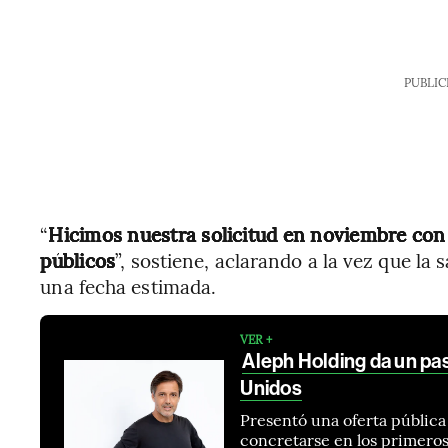
PUBLIC
“
Hicimos nuestra solicitud en noviembre con
públicos
”, sostiene, aclarando a la vez que la
una fecha estimada.
VER +
Aleph Holding da un pas
Unidos
Presentó una oferta pública
concretarse en los primero