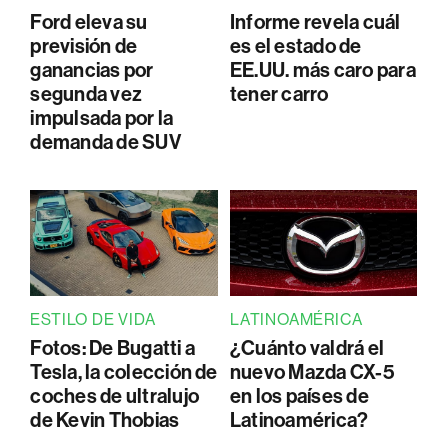
Ford eleva su
Informe revela cuál
previsión de
es el estado de
ganancias por
EE.UU. más caro para
segunda vez
tener carro
impulsada por la
demanda de SUV
ESTILO DE VIDA
LATINOAMÉRICA
Fotos: De Bugatti a
¿Cuánto valdrá el
Tesla, la colección de
nuevo Mazda CX-5
coches de ultralujo
en los países de
de Kevin Thobias
Latinoamérica?