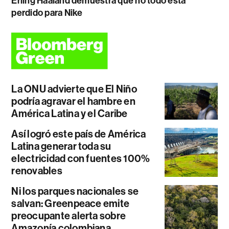
Erling Haaland demuestra que no todo está
perdido para Nike
La ONU advierte que El Niño
podría agravar el hambre en
América Latina y el Caribe
Así logró este país de América
Latina generar toda su
electricidad con fuentes 100%
renovables
Ni los parques nacionales se
salvan: Greenpeace emite
preocupante alerta sobre
Amazonía colombiana