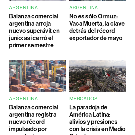
ARGENTINA
ARGENTINA
Balanza comercial
No es sólo Ormuz:
argentina arroja
Vaca Muerta, la clave
nuevo superávit en
detrás del récord
junio: así cerró el
exportador de mayo
primer semestre
ARGENTINA
MERCADOS
Balanza comercial
La paradoja de
argentina registra
América Latina:
nuevo récord
alivios y presiones
impulsado por
con la crisis en Medio