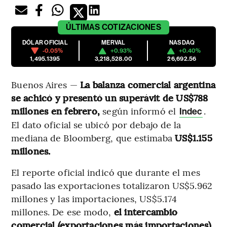
ÚLTIMAS
COTIZACIONES
DÓLAR OFICIAL
MERVAL
NASDAQ
-0.05%
+0.93%
+0.40%
1,495.1395
3,218,528.00
26,692.56
Buenos Aires —
La balanza comercial argentina
se achicó y presentó un superávit de US$788
millones en febrero,
según informó el
.
Indec
El dato oficial se ubicó por debajo de la
mediana de Bloomberg, que estimaba
US$1.155
millones.
El reporte oficial indicó que durante el mes
pasado las exportaciones totalizaron US$5.962
millones y las importaciones, US$5.174
millones. De ese modo,
el intercambio
comercial (exportaciones más importaciones)