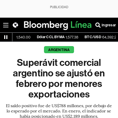
PUBLICIDAD
Ingresar
Dólar CCL BYMA
BTC/USD
+0.15
1,540.00
1,577.38
64,392.24
ARGENTINA
Superávit comercial
argentino se ajustó en
febrero por menores
exportaciones
El saldo positivo fue de US$788 millones, por debajo de
lo esperado por el mercado. En enero, el indicador se
había posicionado en US$2.189 millones.