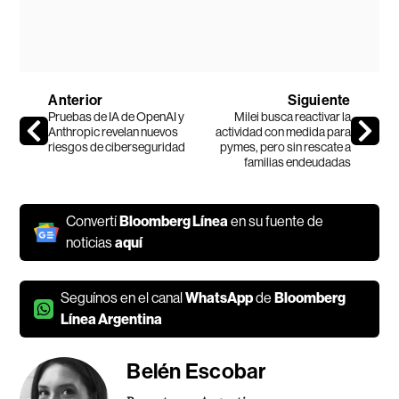
Anterior
Siguiente
Pruebas de IA de OpenAI y
Milei busca reactivar la
Anthropic revelan nuevos
actividad con medida para
riesgos de ciberseguridad
pymes, pero sin rescate a
familias endeudadas
Convertí
Bloomberg Línea
en su fuente de
noticias
aquí
Seguínos en el canal
WhatsApp
de
Bloomberg
Línea Argentina
Belén Escobar