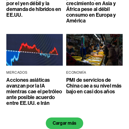
por el yen débil y la
crecimiento en Asia y
demanda de híbridos en
África pese al débil
EE.UU.
consumo en Europa y
América
MERCADOS
ECONOMÍA
Acciones asiáticas
PMI de servicios de
avanzan por la IA
China cae a su nivel más
mientras cae el petróleo
bajo en casi dos años
ante posible acuerdo
entre EE.UU. e Irán
Cargar más