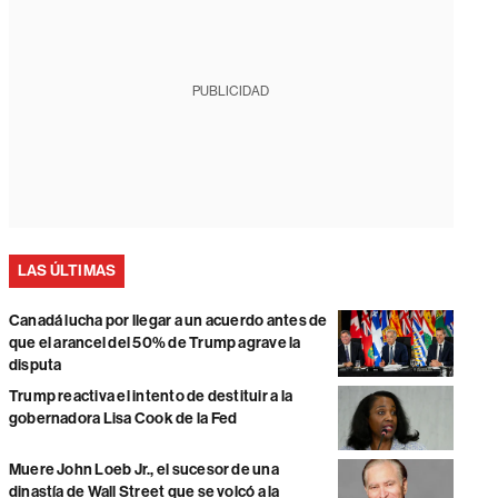
PUBLICIDAD
LAS ÚLTIMAS
Canadá lucha por llegar a un acuerdo antes de
que el arancel del 50% de Trump agrave la
disputa
Trump reactiva el intento de destituir a la
gobernadora Lisa Cook de la Fed
Muere John Loeb Jr., el sucesor de una
dinastía de Wall Street que se volcó a la