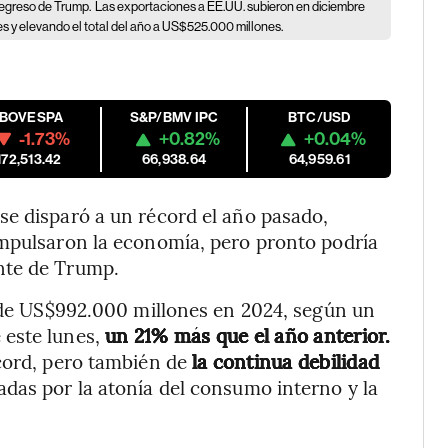
 regreso de Trump.
Las exportaciones a EE.UU. subieron en diciembre
s y elevando el total del año a US$525.000 millones.
IBOVESPA
S&P/BMV IPC
BTC/USD
-1.73%
+0.82%
+0.04%
172,513.42
66,938.64
64,959.61
se disparó a un récord el año pasado,
impulsaron la economía, pero pronto podría
nte de Trump.
s de US$992.000 millones en 2024, según un
este lunes,
un 21% más que el año anterior.
écord, pero también de
la continua debilidad
radas por la atonía del consumo interno y la