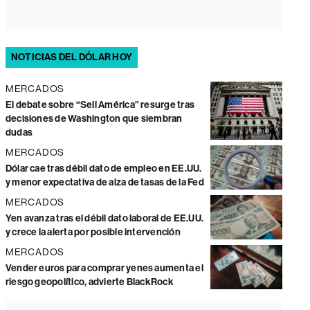
NOTICIAS DEL DÓLAR HOY
MERCADOS
El debate sobre “Sell América” resurge tras
decisiones de Washington que siembran
dudas
MERCADOS
Dólar cae tras débil dato de empleo en EE.UU.
y menor expectativa de alza de tasas de la Fed
MERCADOS
Yen avanza tras el débil dato laboral de EE.UU.
y crece la alerta por posible intervención
MERCADOS
Vender euros para comprar yenes aumenta el
riesgo geopolítico, advierte BlackRock