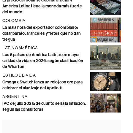
El precio del dólar se debilita en julio y
América Latina tiene la moneda más fuerte
del mundo
COLOMBIA
La mala hora del exportador colombiano:
dólar barato, aranceles y fletes que no dan
tregua
LATINOAMÉRICA
Los 5 países de América Latina con mayor
calidad de vida en 2026, según clasificación
de Wharton
ESTILO DE VIDA
Omega x Swatch lanza un reloj con oro para
celebrar el alunizaje del Apollo 11
ARGENTINA
IPC de julio 2026: de cuánto sería la inflación,
según las consultoras