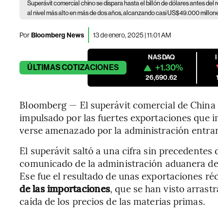
Superávit comercial chino se dispara hasta el billón de dólares antes del
al nivel más alto en más de dos años, alcanzando casi US$49.000 millone
Por
Bloomberg News
13 de enero, 2025 | 11:01 AM
NASDAQ
+1.30%
ÚLTIMAS
COTIZACIONES
26,690.62
Bloomberg — El superávit comercial de China 
impulsado por las fuertes exportaciones que 
verse amenazado por la administración entra
El superávit saltó a una cifra sin precedente
comunicado de la administración aduanera de 
Ese fue el resultado de unas exportaciones r
de las importaciones
, que se han visto arrast
caída de los precios de las materias primas.