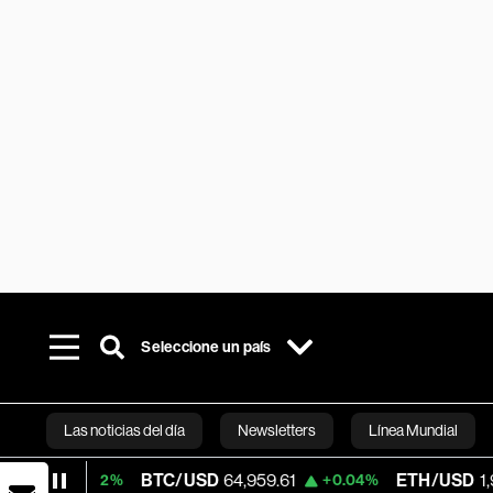
Seleccione un país
Las noticias del día
Newsletters
Línea Mundial
BTC/USD
64,959.61
ETH/USD
1,915.845
+0.02%
+0.04%
Bloomberg 