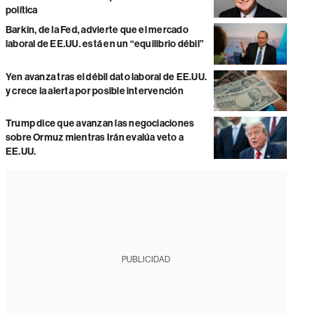
política
Barkin, de la Fed, advierte que el mercado
laboral de EE.UU. está en un “equilibrio débil”
Yen avanza tras el débil dato laboral de EE.UU.
y crece la alerta por posible intervención
Trump dice que avanzan las negociaciones
sobre Ormuz mientras Irán evalúa veto a
EE.UU.
PUBLICIDAD