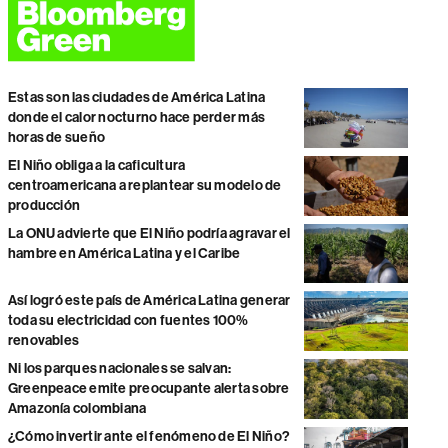
Estas son las ciudades de América Latina
donde el calor nocturno hace perder más
horas de sueño
El Niño obliga a la caficultura
centroamericana a replantear su modelo de
producción
La ONU advierte que El Niño podría agravar el
hambre en América Latina y el Caribe
Así logró este país de América Latina generar
toda su electricidad con fuentes 100%
renovables
Ni los parques nacionales se salvan:
Greenpeace emite preocupante alerta sobre
Amazonía colombiana
¿Cómo invertir ante el fenómeno de El Niño?