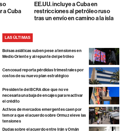
uso
EE.UU. incluye a Cuba en
ar a Cuba
restricciones al petróleo ruso
tras un envío en camino a la isla
LAS ÚLTIMAS
Bolsas asiáticas suben pese a tensiones en
Medio Oriente y al repunte del petróleo
Cencosud reporta pérdidas trimestrales por
costos de su nuevo plan estratégico
Presidente del BCRA dice que no ve
necesaria una baja de encajes para reactivar
el crédito
Activos de mercados emergentes caen por
temor a que el acuerdo sobre Ormuz eleve las
tensiones
Dudas sobre el acuerdo entre Irán y Omán