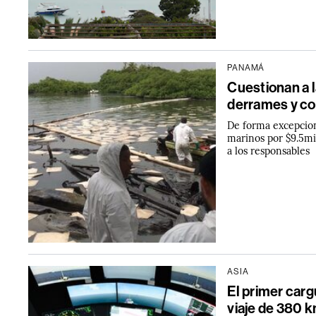
PANAMÁ
Cuestionan a 
derrames y co
De forma excepcion
marinos por $9.5mil
a los responsables
ASIA
El primer car
viaje de 380 