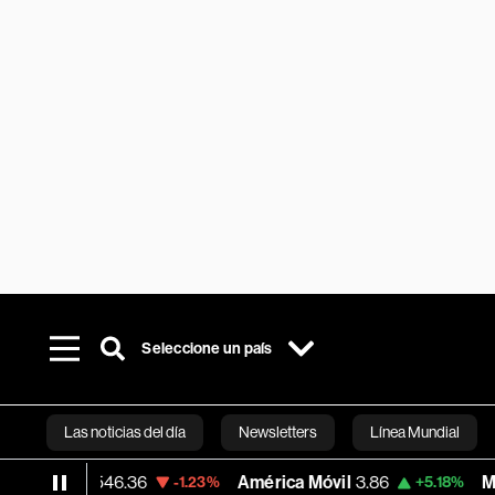
Seleccione un país
Las noticias del día
Newsletters
Línea Mundial
5,546.36
América Móvil
3.86
MercadoLib
-1.23%
+5.18%
Bloomberg 