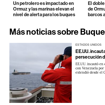
Un petrolero es impactado en
El doble
Ormuz y las marinas elevan el
de Ormuz
nivel de alerta para los buques
barcos a
Más noticias sobre Buqu
ESTADOS UNIDOS
EE.UU. incaut
persecución 
EE.UU. incautó en 
con Venezuela por 
extendió desde el C