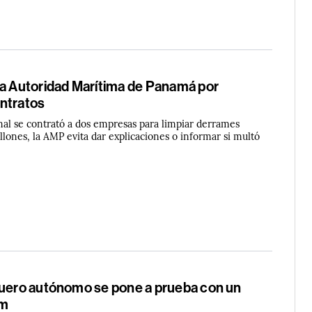
la Autoridad Marítima de Panamá por
ntratos
al se contrató a dos empresas para limpiar derrames
lones, la AMP evita dar explicaciones o informar si multó
guero autónomo se pone a prueba con un
km