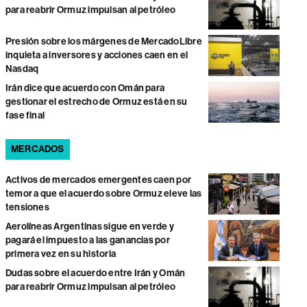
para reabrir Ormuz impulsan al petróleo
Presión sobre los márgenes de MercadoLibre
inquieta a inversores y acciones caen en el
Nasdaq
Irán dice que acuerdo con Omán para
gestionar el estrecho de Ormuz está en su
fase final
MERCADOS
Activos de mercados emergentes caen por
temor a que el acuerdo sobre Ormuz eleve las
tensiones
Aerolíneas Argentinas sigue en verde y
pagará el impuesto a las ganancias por
primera vez en su historia
Dudas sobre el acuerdo entre Irán y Omán
para reabrir Ormuz impulsan al petróleo