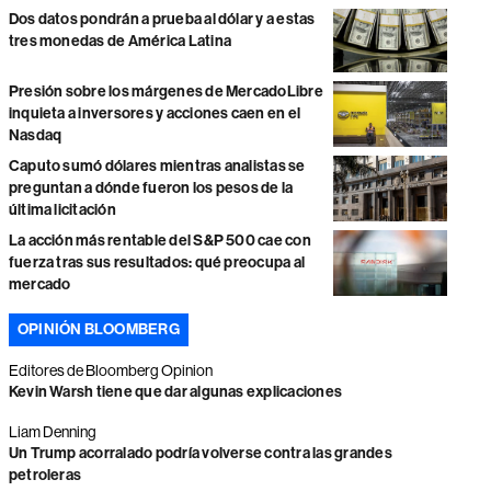
Dos datos pondrán a prueba al dólar y a estas
tres monedas de América Latina
Presión sobre los márgenes de MercadoLibre
inquieta a inversores y acciones caen en el
Nasdaq
Caputo sumó dólares mientras analistas se
preguntan a dónde fueron los pesos de la
última licitación
La acción más rentable del S&P 500 cae con
fuerza tras sus resultados: qué preocupa al
mercado
OPINIÓN BLOOMBERG
Editores de Bloomberg Opinion
Kevin Warsh tiene que dar algunas explicaciones
Liam Denning
Un Trump acorralado podría volverse contra las grandes
petroleras