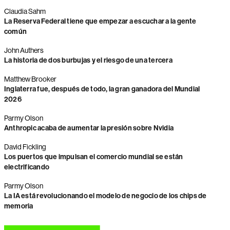
Claudia Sahm
La Reserva Federal tiene que empezar a escuchar a la gente
común
John Authers
La historia de dos burbujas y el riesgo de una tercera
Matthew Brooker
Inglaterra fue, después de todo, la gran ganadora del Mundial
2026
Parmy Olson
Anthropic acaba de aumentar la presión sobre Nvidia
David Fickling
Los puertos que impulsan el comercio mundial se están
electrificando
Parmy Olson
La IA está revolucionando el modelo de negocio de los chips de
memoria