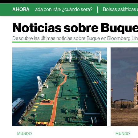
 escalada con Irán: ¿cuándo será?
AHORA
Bolsas asiáticas suben pese 
Noticias sobre Buqu
Descubre las últimas noticias sobre Buque en Bloomberg Lí
MUNDO
MUNDO