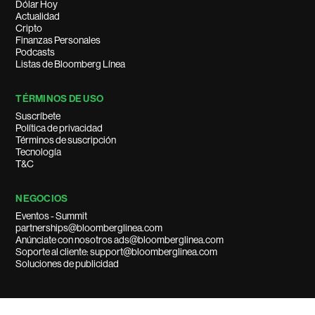
Dólar Hoy
Actualidad
Cripto
Finanzas Personales
Podcasts
Listas de Bloomberg Línea
TÉRMINOS DE USO
Suscríbete
Política de privacidad
Términos de suscripción
Tecnología
T&C
NEGOCIOS
Eventos - Summit
partnerships@bloomberglinea.com
Anúnciate con nosotros ads@bloomberglinea.com
Soporte al cliente: support@bloomberglinea.com
Soluciones de publicidad