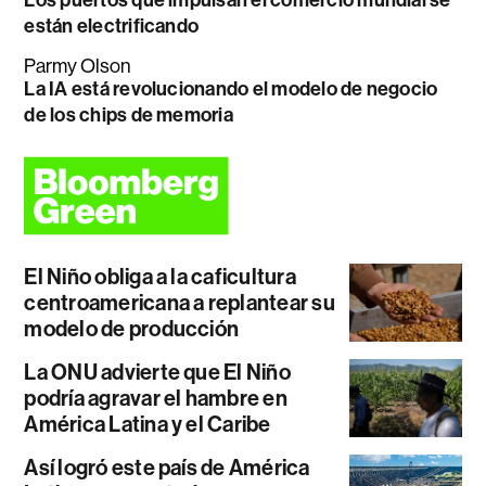
Los puertos que impulsan el comercio mundial se
están electrificando
Parmy Olson
La IA está revolucionando el modelo de negocio
de los chips de memoria
El Niño obliga a la caficultura
centroamericana a replantear su
modelo de producción
La ONU advierte que El Niño
podría agravar el hambre en
América Latina y el Caribe
Así logró este país de América