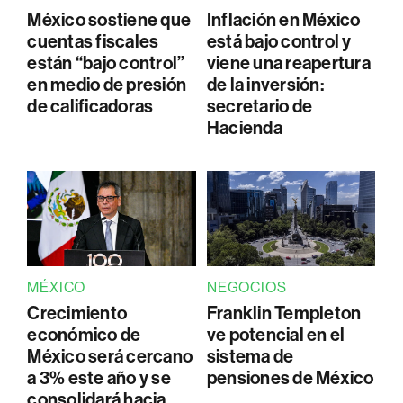
México sostiene que
Inflación en México
cuentas fiscales
está bajo control y
están “bajo control”
viene una reapertura
en medio de presión
de la inversión:
de calificadoras
secretario de
Hacienda
MÉXICO
NEGOCIOS
Crecimiento
Franklin Templeton
económico de
ve potencial en el
México será cercano
sistema de
a 3% este año y se
pensiones de México
consolidará hacia