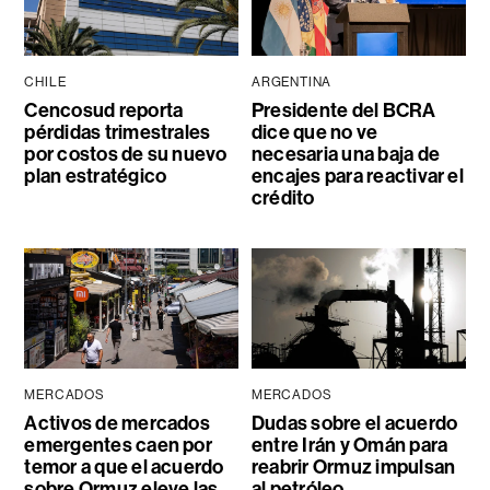
CHILE
ARGENTINA
Cencosud reporta
Presidente del BCRA
pérdidas trimestrales
dice que no ve
por costos de su nuevo
necesaria una baja de
plan estratégico
encajes para reactivar el
crédito
MERCADOS
MERCADOS
Activos de mercados
Dudas sobre el acuerdo
emergentes caen por
entre Irán y Omán para
temor a que el acuerdo
reabrir Ormuz impulsan
sobre Ormuz eleve las
al petróleo