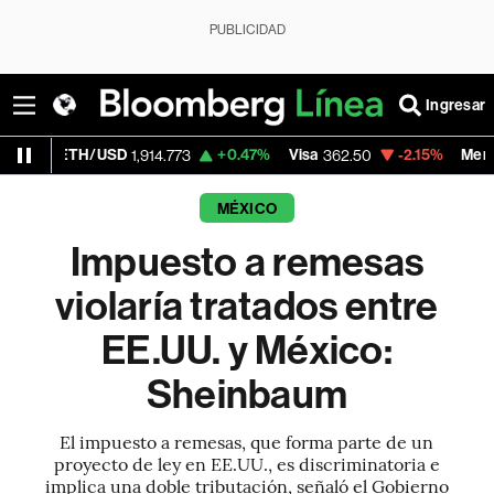
PUBLICIDAD
Ingresar
TH/USD
+0.47%
Visa
-2.15%
MercadoLibre
1,914.773
362.50
MÉXICO
Impuesto a remesas
violaría tratados entre
EE.UU. y México:
Sheinbaum
El impuesto a remesas, que forma parte de un
proyecto de ley en EE.UU., es discriminatoria e
implica una doble tributación, señaló el Gobierno