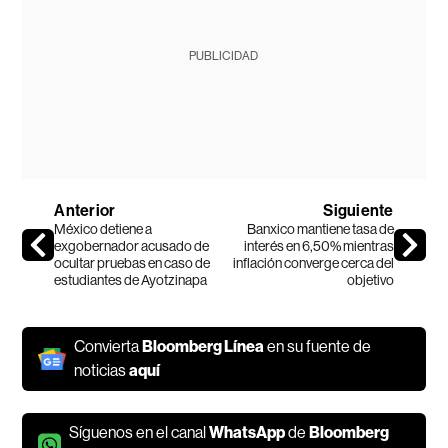
PUBLICIDAD
Anterior
Siguiente
México detiene a
Banxico mantiene tasa de
exgobernador acusado de
interés en 6,50% mientras
ocultar pruebas en caso de
inflación converge cerca del
estudiantes de Ayotzinapa
objetivo
Convierta
Bloomberg Línea
en su fuente de
noticias
aquí
Síguenos en el canal
WhatsApp
de
Bloomberg