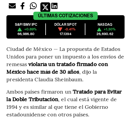
ÚLTIMAS
COTIZACIONES
S&P/BMV IPC
DÓLAR SPOT
NASDAQ
+0.89%
-0.41%
+1.30%
66,986.80
17.1394
26,690.62
Ciudad de México — La propuesta de Estados
Unidos para poner un impuesto a los envíos de
remesas
violaría un tratado firmado con
México hace más de 30 años
, dijo la
presidenta Claudia Sheinbaum.
Ambos países firmaron un
Tratado para Evitar
la Doble Tributación
, el cual está vigente de
1994 y es similar al que tiene el Gobierno
estadounidense con otros países.