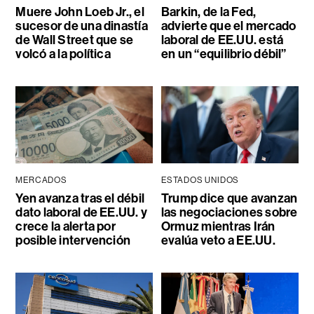
Muere John Loeb Jr., el
Barkin, de la Fed,
sucesor de una dinastía
advierte que el mercado
de Wall Street que se
laboral de EE.UU. está
volcó a la política
en un “equilibrio débil”
MERCADOS
ESTADOS UNIDOS
Yen avanza tras el débil
Trump dice que avanzan
dato laboral de EE.UU. y
las negociaciones sobre
crece la alerta por
Ormuz mientras Irán
posible intervención
evalúa veto a EE.UU.