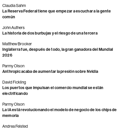
Claudia Sahm
La Reserva Federal tiene que empezar a escuchar a la gente
común
John Authers
La historia de dos burbujas y el riesgo de una tercera
Matthew Brooker
Inglaterra fue, después de todo, la gran ganadora del Mundial
2026
Parmy Olson
Anthropic acaba de aumentar la presión sobre Nvidia
David Fickling
Los puertos que impulsan el comercio mundial se están
electrificando
Parmy Olson
La IA está revolucionando el modelo de negocio de los chips de
memoria
Andrea Felsted