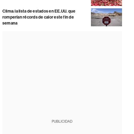
Clima: la lista de estados en EE.UU. que
romperían récords de calor este fin de
semana
PUBLICIDAD