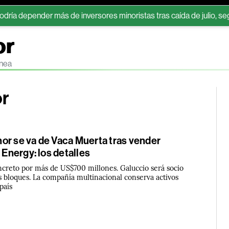
ender más de inversores minoristas tras caída de julio, según JPM
or
ínea
or
or se va de Vaca Muerta tras vender
a Energy: los detalles
ncreto por más de US$700 millones. Galuccio será socio
s bloques. La compañía multinacional conserva activos
país