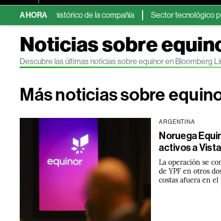
áximo histórico de la compañía
AHORA
Sector tecnológico podría dep
Noticias sobre equin
Descubre las últimas noticias sobre equinor en Bloomberg L
Más noticias sobre equin
ARGENTINA
Noruega Equin
activos a Vist
La operación se co
de YPF en otros do
costas afuera en el 