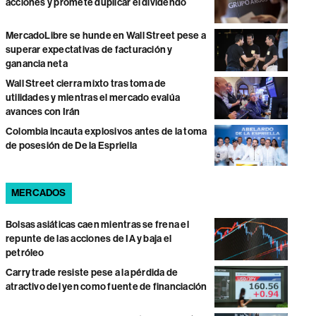
acciones y promete duplicar el dividendo
MercadoLibre se hunde en Wall Street pese a
superar expectativas de facturación y
ganancia neta
Wall Street cierra mixto tras toma de
utilidades y mientras el mercado evalúa
avances con Irán
Colombia incauta explosivos antes de la toma
de posesión de De la Espriella
MERCADOS
Bolsas asiáticas caen mientras se frena el
repunte de las acciones de IA y baja el
petróleo
Carry trade resiste pese a la pérdida de
atractivo del yen como fuente de financiación