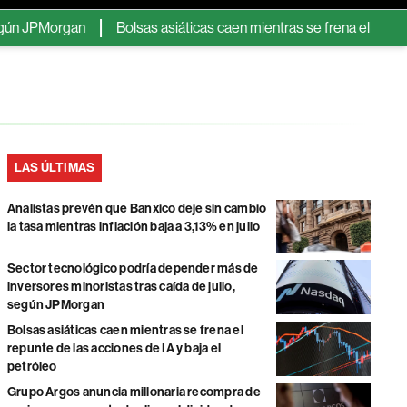
organ
Bolsas asiáticas caen mientras se frena el repunte de las 
LAS ÚLTIMAS
Analistas prevén que Banxico deje sin cambio
la tasa mientras inflación baja a 3,13% en julio
Sector tecnológico podría depender más de
inversores minoristas tras caída de julio,
según JPMorgan
Bolsas asiáticas caen mientras se frena el
repunte de las acciones de IA y baja el
petróleo
Grupo Argos anuncia millonaria recompra de