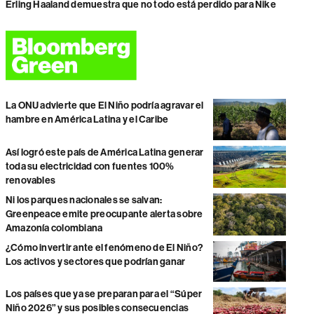
Erling Haaland demuestra que no todo está perdido para Nike
La ONU advierte que El Niño podría agravar el
hambre en América Latina y el Caribe
Así logró este país de América Latina generar
toda su electricidad con fuentes 100%
renovables
Ni los parques nacionales se salvan:
Greenpeace emite preocupante alerta sobre
Amazonía colombiana
¿Cómo invertir ante el fenómeno de El Niño?
Los activos y sectores que podrían ganar
Los países que ya se preparan para el “Súper
Niño 2026” y sus posibles consecuencias