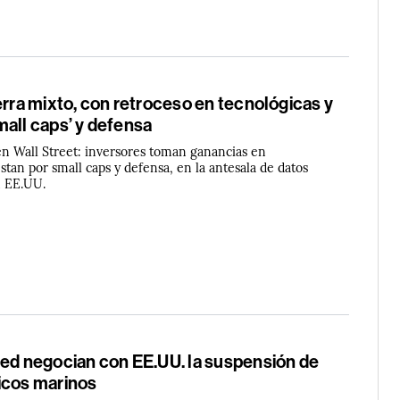
erra mixto, con retroceso en tecnológicas y
mall caps’ y defensa
 en Wall Street: inversores toman ganancias en
stan por small caps y defensa, en la antesala de datos
n EE.UU.
ted negocian con EE.UU. la suspensión de
icos marinos