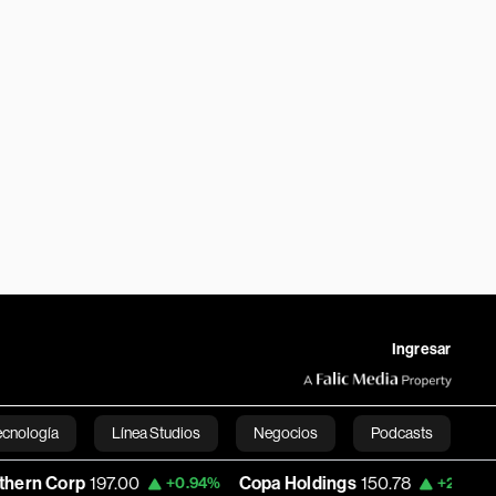
Ingresar
ecnología
Línea Studios
Negocios
Podcasts
rp
197.00
Copa Holdings
150.78
Banco 
+0.94%
+2.82%
English