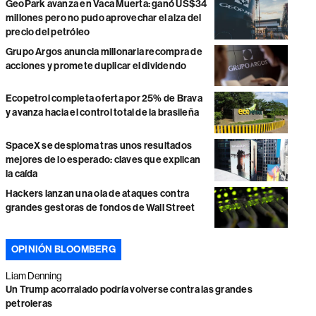
GeoPark avanza en Vaca Muerta: ganó US$34
millones pero no pudo aprovechar el alza del
precio del petróleo
Grupo Argos anuncia millonaria recompra de
acciones y promete duplicar el dividendo
Ecopetrol completa oferta por 25% de Brava
y avanza hacia el control total de la brasileña
SpaceX se desploma tras unos resultados
mejores de lo esperado: claves que explican
la caída
Hackers lanzan una ola de ataques contra
grandes gestoras de fondos de Wall Street
OPINIÓN BLOOMBERG
Liam Denning
Un Trump acorralado podría volverse contra las grandes
petroleras