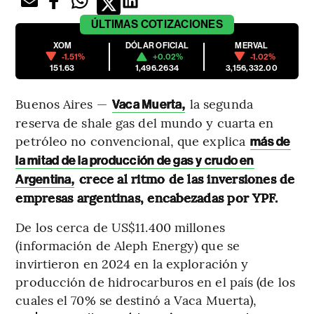
ÚLTIMAS
COTIZACIONES
XOM
DÓLAR OFICIAL
MERVAL
-1.51%
+0.02%
-1.02%
151.63
1,496.2634
3,156,332.00
Buenos Aires —
la segunda
Vaca Muerta,
reserva de shale gas del mundo y cuarta en
petróleo no convencional, que explica
más de
la mitad de la producción de gas y crudo en
crece al ritmo de las inversiones de
Argentina,
empresas argentinas, encabezadas por YPF.
De los cerca de US$11.400 millones
(información de Aleph Energy) que se
invirtieron en 2024 en la exploración y
producción de hidrocarburos en el país (de los
cuales el 70% se destinó a Vaca Muerta),