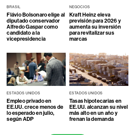
BRASIL
NEGOCIOS
Flávio Bolsonaro elige al
Kraft Heinz eleva
diputado conservador
previsión para 2026 y
Alfredo Gaspar como
aumenta su inversión
candidato a la
para revitalizar sus
vicepresidencia
marcas
ESTADOS UNIDOS
ESTADOS UNIDOS
Empleo privado en
Tasas hipotecarias en
EE.UU. crece menos de
EE.UU. alcanzan su nivel
lo esperado en julio,
más alto en un año y
según ADP
frenan la demanda