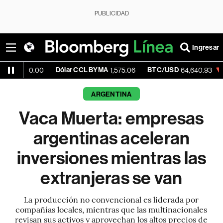
PUBLICIDAD
Ingresar
Dólar CCL BYMA
BTC/USD
-0.22%
E
00
1,575.06
64,640.93
ARGENTINA
Vaca Muerta: empresas
argentinas aceleran
inversiones mientras las
extranjeras se van
La producción no convencional es liderada por
compañías locales, mientras que las multinacionales
revisan sus activos y aprovechan los altos precios de