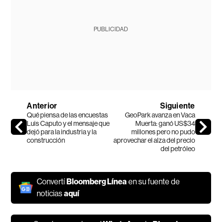
PUBLICIDAD
Anterior
Siguiente
Qué piensa de las encuestas
GeoPark avanza en Vaca
Luis Caputo y el mensaje que
Muerta: ganó US$34
dejó para la industria y la
millones pero no pudo
construcción
aprovechar el alza del precio
del petróleo
Convertí
Bloomberg Línea
en su fuente de
noticias
aquí