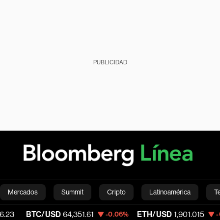
PUBLICIDAD
Mercados
Summit
Cripto
Latinoamérica
T
TC/USD
64,351.61
ETH/USD
1,901.015
Vi
-0.06%
-0.25%
Green
Economía
Estilo de vida
Mundo
Videos