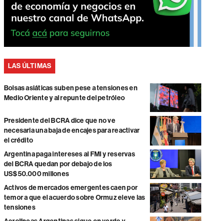
LAS ÚLTIMAS
Bolsas asiáticas suben pese a tensiones en
Medio Oriente y al repunte del petróleo
Presidente del BCRA dice que no ve
necesaria una baja de encajes para reactivar
el crédito
Argentina paga intereses al FMI y reservas
del BCRA quedan por debajo de los
US$50.000 millones
Activos de mercados emergentes caen por
temor a que el acuerdo sobre Ormuz eleve las
tensiones