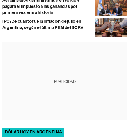
Aerolíneas Argentinas sigue en verde y
pagará el impuesto a las ganancias por
primera vez en su historia
IPC: De cuánto fue la inflación de julio en
Argentina, según el último REM del BCRA
PUBLICIDAD
DÓLAR HOY EN ARGENTINA