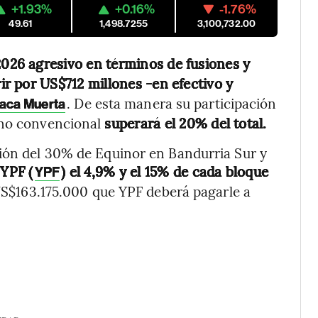
+1.93%
+0.16%
-1.76%
49.61
1,498.7255
3,100,732.00
l 2026 agresivo en términos de fusiones y
ir por US$712 millones -en efectivo y
. De esta manera su participación
Vaca Muerta
 no convencional
superará el 20% del total.
ción del 30% de Equinor en Bandurria Sur y
 YPF (
) el 4,9% y el 15% de cada bloque
YPF
US$163.175.000 que YPF deberá pagarle a