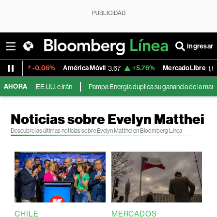
PUBLICIDAD
Ingresar
-0.06%
América Móvil
+5.76%
MercadoLibre
3.67
1,890.05
AHORA
e EE.UU. e Irán
Pampa Energía duplica su ganancia de la mano de Vaca Mu
Noticias sobre Evelyn Matthei
Descubre las últimas noticias sobre Evelyn Matthei en Bloomberg Línea
CHILE
MERCADOS