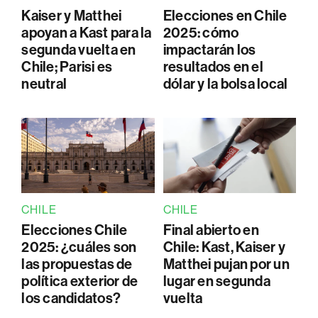
Kaiser y Matthei
Elecciones en Chile
apoyan a Kast para la
2025: cómo
segunda vuelta en
impactarán los
Chile; Parisi es
resultados en el
neutral
dólar y la bolsa local
CHILE
CHILE
Elecciones Chile
Final abierto en
2025: ¿cuáles son
Chile: Kast, Kaiser y
las propuestas de
Matthei pujan por un
política exterior de
lugar en segunda
los candidatos?
vuelta