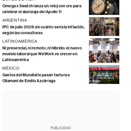
Omega x Swatch lanza un reloj con oro para
celebrar el alunizaje del Apollo 11
ARGENTINA
IPC de julio 2026: de cuánto sería la inflación,
según las consultoras
LATINOAMÉRICA
Ni presencial, ni remoto, ni híbrido: el nuevo
modelo laboral que WeWork ve crecer en
Latinoamérica
MÉXICO
Gastos del Mundial le pasan factura a
Ollamani de Emilio Azcárraga
PUBLICIDAD