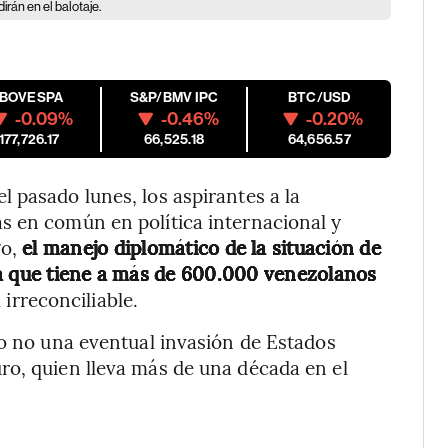
irán en el balotaje.
IBOVESPA
S&P/BMV IPC
BTC/USD
-0.09%
-0.46%
-0.20%
177,726.17
66,525.18
64,656.57
 pasado lunes, los aspirantes a la
s en común en política internacional y
o,
el manejo diplomático de la situación de
ia que tiene a más de 600.000 venezolanos
irreconciliable.
 o no una eventual invasión de Estados
ro, quien lleva más de una década en el