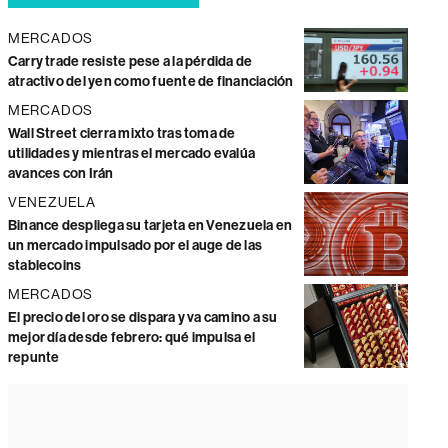
MERCADOS
Carry trade resiste pese a la pérdida de
atractivo del yen como fuente de financiación
MERCADOS
Wall Street cierra mixto tras toma de
utilidades y mientras el mercado evalúa
avances con Irán
VENEZUELA
Binance despliega su tarjeta en Venezuela en
un mercado impulsado por el auge de las
stablecoins
MERCADOS
El precio del oro se dispara y va camino a su
mejor día desde febrero: qué impulsa el
repunte