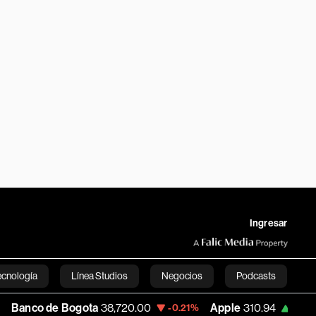
Ingresar
ecnología
Línea Studios
Negocios
Podcasts
e Bogota
38,720.00
Apple
310.94
USD 
-0.21%
+0.55%
English