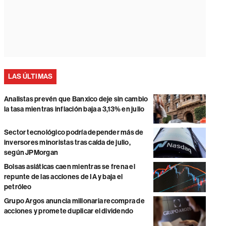
LAS ÚLTIMAS
Analistas prevén que Banxico deje sin cambio
la tasa mientras inflación baja a 3,13% en julio
Sector tecnológico podría depender más de
inversores minoristas tras caída de julio,
según JPMorgan
Bolsas asiáticas caen mientras se frena el
repunte de las acciones de IA y baja el
petróleo
Grupo Argos anuncia millonaria recompra de
acciones y promete duplicar el dividendo