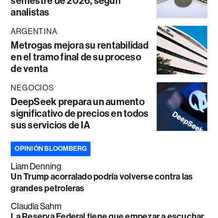
semestre de 2026, según
analistas
ARGENTINA
Metrogas mejora su rentabilidad
en el tramo final de su proceso
de venta
NEGOCIOS
DeepSeek prepara un aumento
significativo de precios en todos
sus servicios de IA
OPINIÓN BLOOMBERG
Liam Denning
Un Trump acorralado podría volverse contra las
grandes petroleras
Claudia Sahm
La Reserva Federal tiene que empezar a escuchar