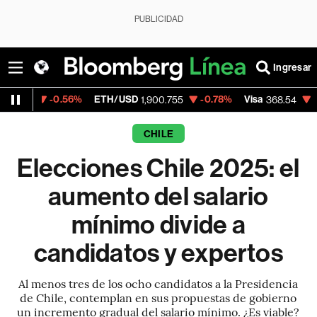
PUBLICIDAD
Ingresar
.56%
ETH/USD
-0.78%
Visa
-0.28%
Merc
1,900.755
368.54
CHILE
Elecciones Chile 2025: el
aumento del salario
mínimo divide a
candidatos y expertos
Al menos tres de los ocho candidatos a la Presidencia
de Chile, contemplan en sus propuestas de gobierno
un incremento gradual del salario mínimo. ¿Es viable?