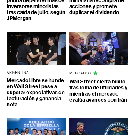
podría depender más de
millonaria recompra de
inversores minoristas
acciones y promete
tras caída de julio, según
duplicar el dividendo
JPMorgan
ARGENTINA
MERCADOS
MercadoLibre se hunde
Wall Street cierra mixto
en Wall Street pese a
tras toma de utilidades y
superar expectativas de
mientras el mercado
facturación y ganancia
evalúa avances con Irán
neta