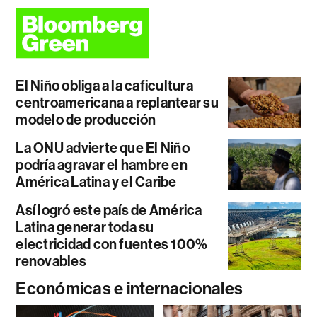
El Niño obliga a la caficultura
centroamericana a replantear su
modelo de producción
La ONU advierte que El Niño
podría agravar el hambre en
América Latina y el Caribe
Así logró este país de América
Latina generar toda su
electricidad con fuentes 100%
renovables
Económicas e internacionales