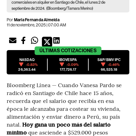
comerciales en alquiler en Santiago de Chile, el lunes 2 de
septiembre de 2024.
(Bloomberg/Tamara Merino)
Por
María Fernanda Almeida
11 de noviembre, 2025 | 07:00 AM
ÚLTIMAS
COTIZACIONES
NASDAQ
IBOVESPA
S&P/BMV IPC
-0.83%
-0.09%
-0.46%
26,363.44
177,726.17
66,525.18
Bloomberg Línea — Cuando Vanesa Pardo se
radicó en Santiago de Chile hace 15 años,
recuerda que el salario que recibía en esa
época le alcanzaba para costear su vivienda,
alimentación y enviar dinero a Perú, su país
natal.
Hoy gana un poco más del salario
mínimo
que asciende a $529.000 pesos