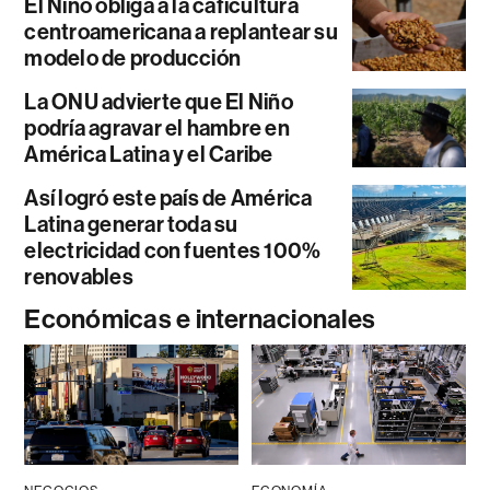
El Niño obliga a la caficultura
centroamericana a replantear su
modelo de producción
La ONU advierte que El Niño
podría agravar el hambre en
América Latina y el Caribe
Así logró este país de América
Latina generar toda su
electricidad con fuentes 100%
renovables
Económicas e internacionales