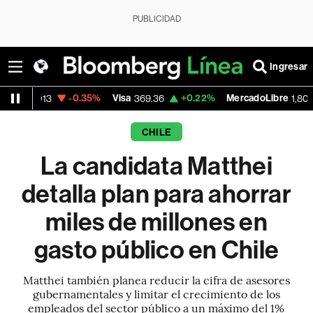
PUBLICIDAD
Ingresar
-0.35%
Visa
+0.22%
MercadoLibre
-6
3
369.36
1,808.345
CHILE
La candidata Matthei
detalla plan para ahorrar
miles de millones en
gasto público en Chile
Matthei también planea reducir la cifra de asesores
gubernamentales y limitar el crecimiento de los
empleados del sector público a un máximo del 1%