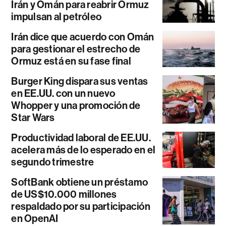
Irán y Omán para reabrir Ormuz
impulsan al petróleo
Irán dice que acuerdo con Omán
para gestionar el estrecho de
Ormuz está en su fase final
Burger King dispara sus ventas
en EE.UU. con un nuevo
Whopper y una promoción de
Star Wars
Productividad laboral de EE.UU.
acelera más de lo esperado en el
segundo trimestre
SoftBank obtiene un préstamo
de US$10.000 millones
respaldado por su participación
en OpenAI