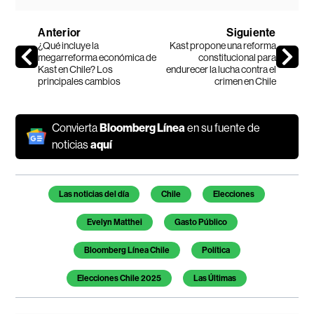
Anterior
Siguiente
¿Qué incluye la
Kast propone una reforma
megarreforma económica de
constitucional para
Kast en Chile? Los
endurecer la lucha contra el
principales cambios
crimen en Chile
Convierta
Bloomberg Línea
en su fuente de
noticias
aquí
Temas de este artículo
Las noticias del día
Chile
Elecciones
Evelyn Matthei
Gasto Público
Bloomberg Línea Chile
Política
Elecciones Chile 2025
Las Últimas