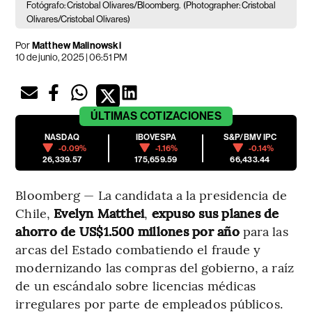
Fotógrafo: Cristobal Olivares/Bloomberg.
(Photographer: Cristobal
Olivares/Cristobal Olivares)
Por
Matthew Malinowski
10 de junio, 2025 | 06:51 PM
ÚLTIMAS
COTIZACIONES
NASDAQ
IBOVESPA
S&P/BMV IPC
-0.09%
-1.16%
-0.14%
26,339.57
175,659.59
66,433.44
Bloomberg — La candidata a la presidencia de
Chile,
Evelyn Matthei
,
expuso sus planes de
ahorro de US$1.500 millones por año
para las
arcas del Estado combatiendo el fraude y
modernizando las compras del gobierno, a raíz
de un escándalo sobre licencias médicas
irregulares por parte de empleados públicos.