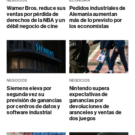
NEGOCIOS
ECONOMÍA
Warner Bros. reduce sus
Pedidos industriales de
ventas por pérdida de
Alemania aumentan
derechos de la NBA y un
más de lo previsto por
débil negocio de cine
los economistas
NEGOCIOS
NEGOCIOS
Siemens eleva por
Nintendo supera
segunda vez su
expectativas de
previsión de ganancias
ganancias por
por centros de datos y
devoluciones de
software industrial
aranceles y ventas de
dos juegos