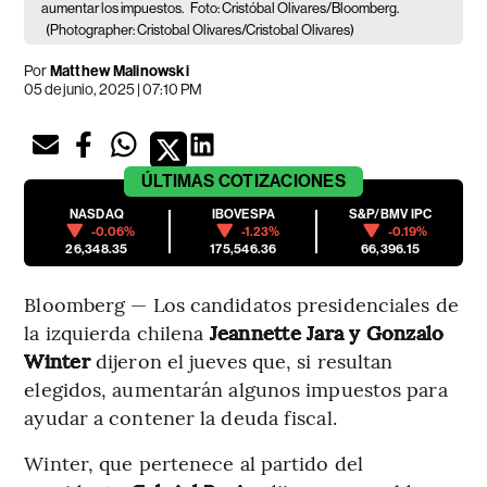
aumentar los impuestos.
Foto: Cristóbal Olivares/Bloomberg.
(Photographer: Cristobal Olivares/Cristobal Olivares)
Por
Matthew Malinowski
05 de junio, 2025 | 07:10 PM
ÚLTIMAS
COTIZACIONES
NASDAQ
IBOVESPA
S&P/BMV IPC
-0.06%
-1.23%
-0.19%
26,348.35
175,546.36
66,396.15
Bloomberg — Los candidatos presidenciales de
la izquierda chilena
Jeannette Jara y Gonzalo
Winter
dijeron el jueves que, si resultan
elegidos, aumentarán algunos impuestos para
ayudar a contener la deuda fiscal.
Winter, que pertenece al partido del