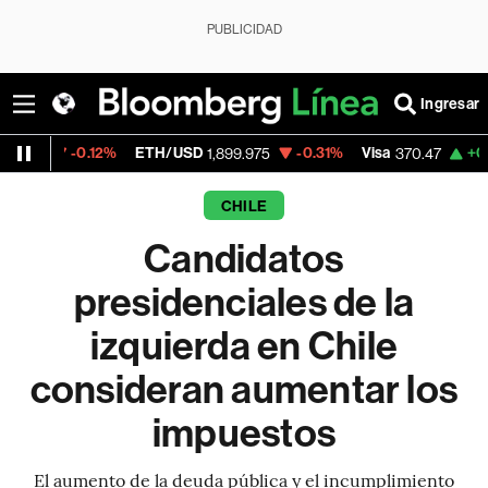
PUBLICIDAD
Ingresar
.12%
ETH/USD
-0.31%
Visa
+0.52%
Merca
1,899.975
370.47
CHILE
Candidatos
presidenciales de la
izquierda en Chile
consideran aumentar los
impuestos
El aumento de la deuda pública y el incumplimiento