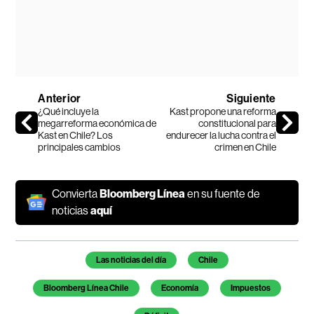
Anterior
Siguiente
¿Qué incluye la
Kast propone una reforma
megarreforma económica de
constitucional para
Kast en Chile? Los
endurecer la lucha contra el
principales cambios
crimen en Chile
Convierta
Bloomberg Línea
en su fuente de
noticias
aquí
Temas de este artículo
Las noticias del día
Chile
Bloomberg Línea Chile
Economía
Impuestos