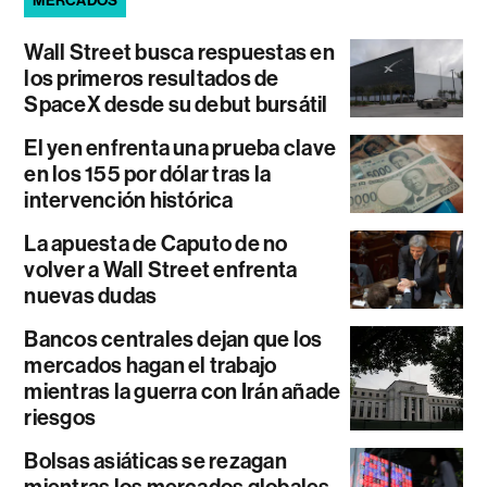
MERCADOS
Wall Street busca respuestas en
los primeros resultados de
SpaceX desde su debut bursátil
El yen enfrenta una prueba clave
en los 155 por dólar tras la
intervención histórica
La apuesta de Caputo de no
volver a Wall Street enfrenta
nuevas dudas
Bancos centrales dejan que los
mercados hagan el trabajo
mientras la guerra con Irán añade
riesgos
Bolsas asiáticas se rezagan
mientras los mercados globales