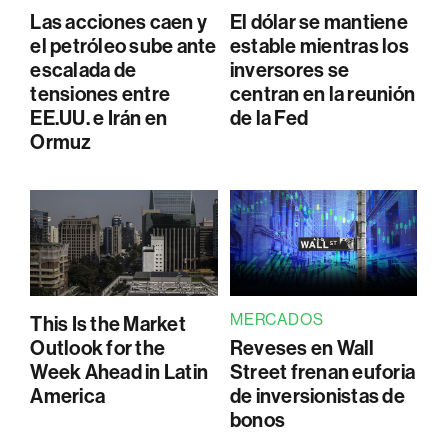
Las acciones caen y
El dólar se mantiene
el petróleo sube ante
estable mientras los
escalada de
inversores se
tensiones entre
centran en la reunión
EE.UU. e Irán en
de la Fed
Ormuz
MERCADOS
This Is the Market
Outlook for the
Reveses en Wall
Week Ahead in Latin
Street frenan euforia
America
de inversionistas de
bonos