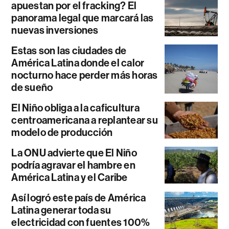
apuestan por el fracking? El
panorama legal que marcará las
nuevas inversiones
Estas son las ciudades de
América Latina donde el calor
nocturno hace perder más horas
de sueño
El Niño obliga a la caficultura
centroamericana a replantear su
modelo de producción
La ONU advierte que El Niño
podría agravar el hambre en
América Latina y el Caribe
Así logró este país de América
Latina generar toda su
electricidad con fuentes 100%