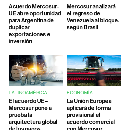
Acuerdo Mercosur-
Mercosur analizará
UE abre oportunidad
el regreso de
para Argentina de
Venezuela al bloque,
duplicar
según Brasil
exportaciones e
inversión
LATINOAMÉRICA
ECONOMÍA
El acuerdo UE–
La Unión Europea
Mercosur pone a
aplicará de forma
prueba la
provisional el
arquitectura global
acuerdo comercial
de los pagos
con Mercosur