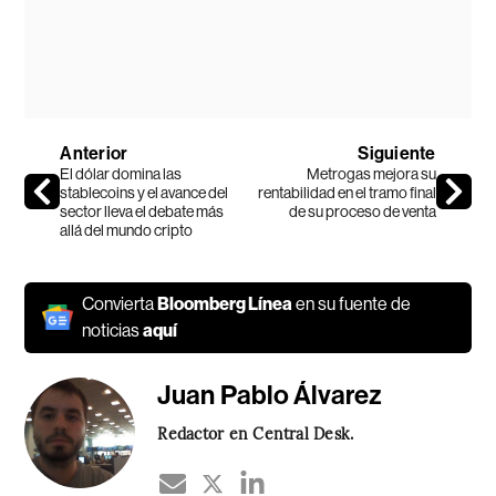
Anterior
Siguiente
El dólar domina las
Metrogas mejora su
stablecoins y el avance del
rentabilidad en el tramo final
sector lleva el debate más
de su proceso de venta
allá del mundo cripto
Convierta
Bloomberg Línea
en su fuente de
noticias
aquí
Juan Pablo Álvarez
Redactor en Central Desk.