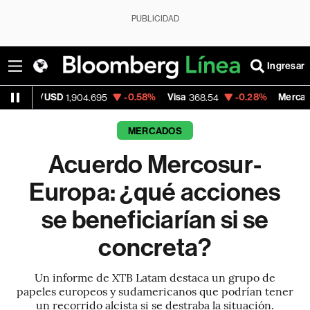
PUBLICIDAD
Ingresar
D
-0.58%
Visa
-0.28%
MercadoLibre
1,904.695
368.54
1,924
MERCADOS
Acuerdo Mercosur-
Europa: ¿qué acciones
se beneficiarían si se
concreta?
Un informe de XTB Latam destaca un grupo de
papeles europeos y sudamericanos que podrían tener
un recorrido alcista si se destraba la situación.