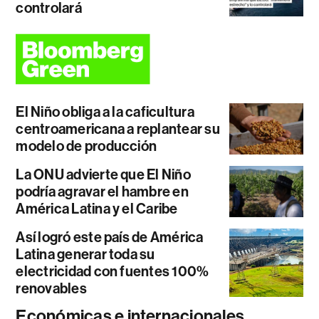
controlará
El Niño obliga a la caficultura
centroamericana a replantear su
modelo de producción
La ONU advierte que El Niño
podría agravar el hambre en
América Latina y el Caribe
Así logró este país de América
Latina generar toda su
electricidad con fuentes 100%
renovables
Económicas e internacionales