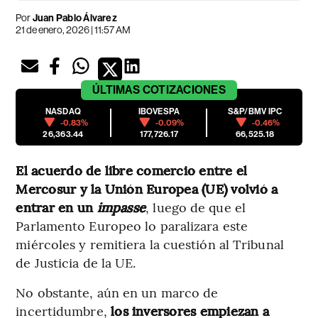
Por
Juan Pablo Álvarez
21 de enero, 2026 | 11:57 AM
ÚLTIMAS
COTIZACIONES
NASDAQ
IBOVESPA
S&P/BMV IPC
-0.83%
-0.09%
-0.46%
26,363.44
177,726.17
66,525.18
El acuerdo de libre comercio entre el
Mercosur y la Unión Europea (UE) volvió a
entrar en un
impasse
, luego de que el
Parlamento Europeo lo paralizara este
miércoles y remitiera la cuestión al Tribunal
de Justicia de la UE.
No obstante, aún en un marco de
incertidumbre,
los inversores empiezan a