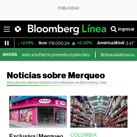
PUBLICIDAD
Ingresar
+2.13%
Ibov
+0.00%
América Móvil
+6.44%
178,000.24
3.47
AHORA
endo si la Fed no presenta un plan claro
Bolsas asiáticas suben impulsad
Noticias sobre Merqueo
Descubre las últimas noticias sobre Merqueo en Bloomberg Línea
COLOMBIA
Exclusiva | Merqueo