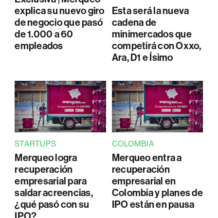
explica su nuevo giro
Esta será la nueva
de negocio que pasó
cadena de
de 1.000 a 60
minimercados que
empleados
competirá con Oxxo,
Ara, D1 e Ísimo
STARTUPS
COLOMBIA
Merqueo logra
Merqueo entra a
recuperación
recuperación
empresarial para
empresarial en
saldar acreencias,
Colombia y planes de
¿qué pasó con su
IPO están en pausa
IPO?