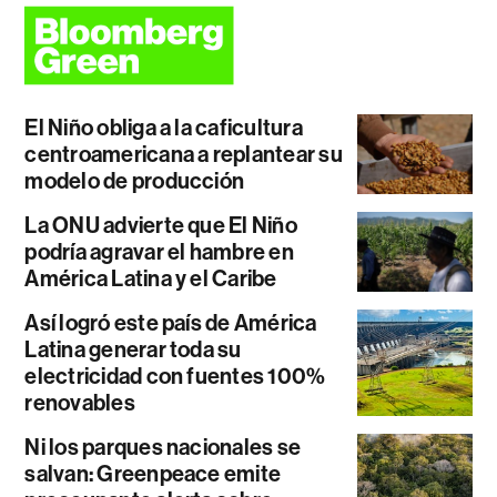
El Niño obliga a la caficultura
centroamericana a replantear su
modelo de producción
La ONU advierte que El Niño
podría agravar el hambre en
América Latina y el Caribe
Así logró este país de América
Latina generar toda su
electricidad con fuentes 100%
renovables
Ni los parques nacionales se
salvan: Greenpeace emite