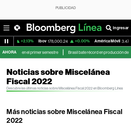
PUBLICIDAD
Ingresar
+2.13%
Ibov
+0.00%
América Móvil
+6.44%
178,000.24
3.47
AHORA
s en el primer semestre
Brasil bate récord en producción de petróleo mient
Noticias sobre Miscelánea
Fiscal 2022
Descubre las últimas noticias sobre Miscelánea Fiscal 2022 en Bloomberg Línea
Más noticias sobre Miscelánea Fiscal
2022