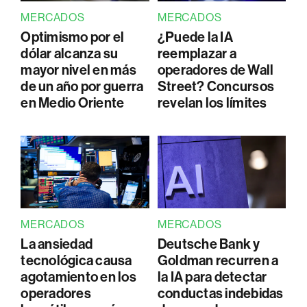
MERCADOS
MERCADOS
Optimismo por el
¿Puede la IA
dólar alcanza su
reemplazar a
mayor nivel en más
operadores de Wall
de un año por guerra
Street? Concursos
en Medio Oriente
revelan los límites
MERCADOS
MERCADOS
La ansiedad
Deutsche Bank y
tecnológica causa
Goldman recurren a
agotamiento en los
la IA para detectar
operadores
conductas indebidas