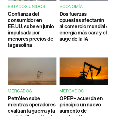
ESTADOS UNIDOS
ECONOMÍA
Confianza del
Dos fuerzas
consumidor en
opuestas afectarán
EE.UU. sube en junio
al comercio mundial:
impulsada por
energía más cara y el
menores precios de
auge de la IA
la gasolina
MERCADOS
MERCADOS
Petróleo sube
OPEP+ acuerda en
mientras operadores
principio un nuevo
evalúan la guerra y la
aumento de