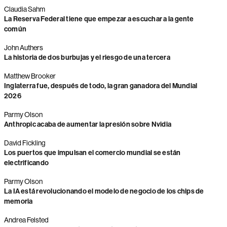
Claudia Sahm
La Reserva Federal tiene que empezar a escuchar a la gente
común
John Authers
La historia de dos burbujas y el riesgo de una tercera
Matthew Brooker
Inglaterra fue, después de todo, la gran ganadora del Mundial
2026
Parmy Olson
Anthropic acaba de aumentar la presión sobre Nvidia
David Fickling
Los puertos que impulsan el comercio mundial se están
electrificando
Parmy Olson
La IA está revolucionando el modelo de negocio de los chips de
memoria
Andrea Felsted