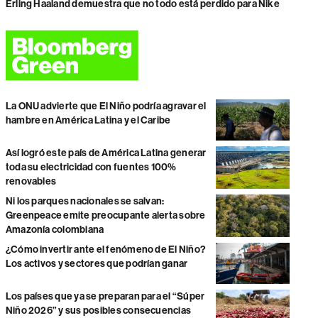
Erling Haaland demuestra que no todo está perdido para Nike
La ONU advierte que El Niño podría agravar el
hambre en América Latina y el Caribe
Así logró este país de América Latina generar
toda su electricidad con fuentes 100%
renovables
Ni los parques nacionales se salvan:
Greenpeace emite preocupante alerta sobre
Amazonía colombiana
¿Cómo invertir ante el fenómeno de El Niño?
Los activos y sectores que podrían ganar
Los países que ya se preparan para el “Súper
Niño 2026” y sus posibles consecuencias