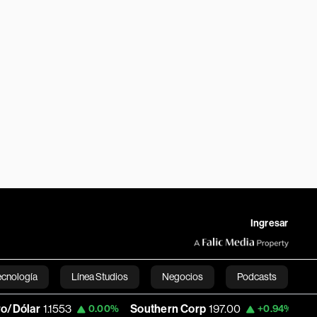
Ingresar
ecnología
Línea Studios
Negocios
Podcasts
r
1.1553
Southern Corp
197.00
Copa Hol
0.00%
+0.94%
English