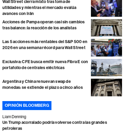
Wall Street cierra mixto tras toma de
utilidades y mientras el mercado evalúa
avances con Irán
Acciones de Pampa operan casi sin cambios
tras balance: la reacción de los analistas
Las 5 acciones más rentables del S&P 500 en
2026 en una semana récord para Wall Street
Exclusiva: CFE busca emitir nueva Fibra E con
portafolio de centrales eléctricas
Argentina y China renuevan swap de
monedas: se extiende el plazo a cinco años
OPINIÓN BLOOMBERG
Liam Denning
Un Trump acorralado podría volverse contra las grandes
petroleras