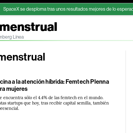
 se desploma tras unos resultados mejores de lo esperado: claves
 menstrual
omberg Línea
 menstrual
cina a la atención híbrida: Femtech Plenna
ara mujeres
e encuentra sólo el 4.4% de las femtech en el mundo.
tas startups que hoy, tras recibir capital semilla, también
resencial.