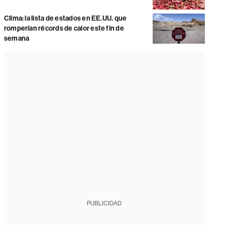
Clima: la lista de estados en EE.UU. que
romperían récords de calor este fin de
semana
PUBLICIDAD