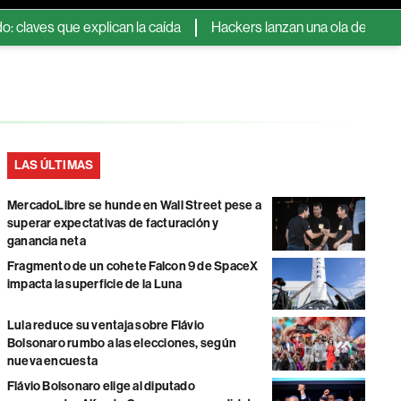
 que explican la caída
Hackers lanzan una ola de ataques cont
LAS ÚLTIMAS
MercadoLibre se hunde en Wall Street pese a
superar expectativas de facturación y
ganancia neta
Fragmento de un cohete Falcon 9 de SpaceX
impacta la superficie de la Luna
Lula reduce su ventaja sobre Flávio
Bolsonaro rumbo a las elecciones, según
nueva encuesta
Flávio Bolsonaro elige al diputado