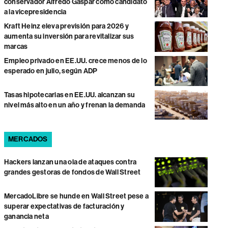
conservador Alfredo Gaspar como candidato
a la vicepresidencia
Kraft Heinz eleva previsión para 2026 y
aumenta su inversión para revitalizar sus
marcas
Empleo privado en EE.UU. crece menos de lo
esperado en julio, según ADP
Tasas hipotecarias en EE.UU. alcanzan su
nivel más alto en un año y frenan la demanda
MERCADOS
Hackers lanzan una ola de ataques contra
grandes gestoras de fondos de Wall Street
MercadoLibre se hunde en Wall Street pese a
superar expectativas de facturación y
ganancia neta