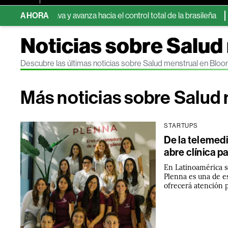
 de Brava y avanza hacia el control total de la brasileña
AHORA
SpaceX
Noticias sobre Salud
Descubre las últimas noticias sobre Salud menstrual en Blo
Más noticias sobre Salud
STARTUPS
De la telemedi
abre clínica p
En Latinoamérica s
Plenna es una de es
ofrecerá atención p