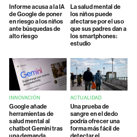
Informe acusa a la IA
La salud mental de
de Google de poner
los niños puede
en riesgo a los niños
afectarse por el uso
ante búsquedas de
que sus padres dan a
alto riesgo
los smartphones:
estudio
INNOVACIÓN
ACTUALIDAD
Google añade
Una prueba de
herramientas de
sangre en el dedo
salud mental al
podría ofrecer una
chatbot Gemini tras
forma más fácil de
una demanda
detectar el