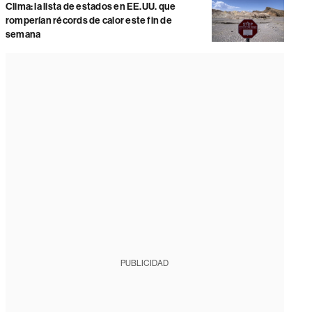
Clima: la lista de estados en EE.UU. que
romperían récords de calor este fin de
semana
PUBLICIDAD