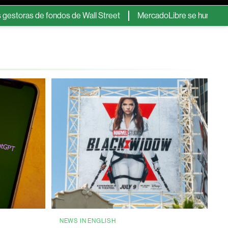
 de fondos de Wall Street
MercadoLibre se hunde en Wall Stree
NEWS IN ENGLISH