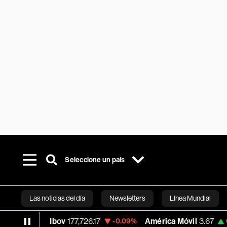
Seleccione un país
Las noticias del día
Newsletters
Línea Mundial
Ibov
177,726.17
América Móvil
3.67
M
3%
-0.09%
0.00%
Bloomberg 