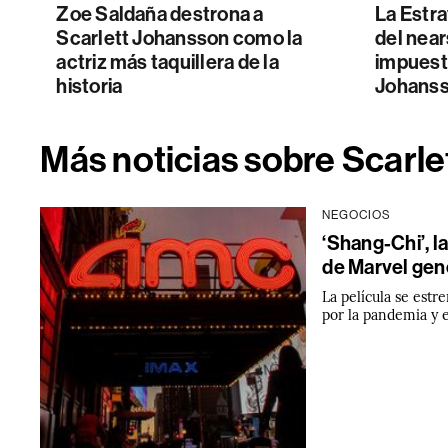
Zoe Saldaña destrona a
La Estra
Scarlett Johansson como la
del near
actriz más taquillera de la
impuest
historia
Johans
Más noticias sobre Scarl
NEGOCIOS
‘Shang-Chi’, l
de Marvel gen
La película se estr
por la pandemia y e