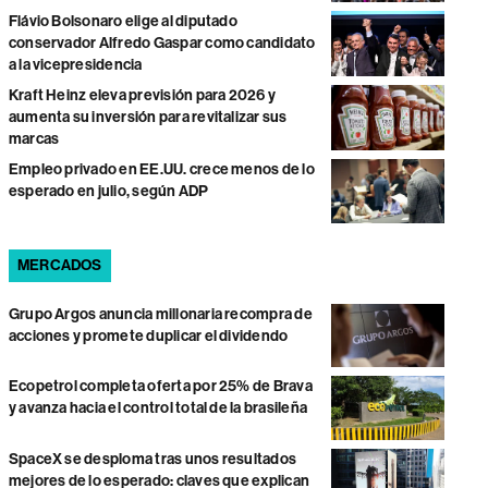
Flávio Bolsonaro elige al diputado
conservador Alfredo Gaspar como candidato
a la vicepresidencia
Kraft Heinz eleva previsión para 2026 y
aumenta su inversión para revitalizar sus
marcas
Empleo privado en EE.UU. crece menos de lo
esperado en julio, según ADP
MERCADOS
Grupo Argos anuncia millonaria recompra de
acciones y promete duplicar el dividendo
Ecopetrol completa oferta por 25% de Brava
y avanza hacia el control total de la brasileña
SpaceX se desploma tras unos resultados
mejores de lo esperado: claves que explican