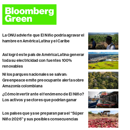
La ONU advierte que El Niño podría agravar el
hambre en América Latina y el Caribe
Así logró este país de América Latina generar
toda su electricidad con fuentes 100%
renovables
Ni los parques nacionales se salvan:
Greenpeace emite preocupante alerta sobre
Amazonía colombiana
¿Cómo invertir ante el fenómeno de El Niño?
Los activos y sectores que podrían ganar
Los países que ya se preparan para el “Súper
Niño 2026” y sus posibles consecuencias