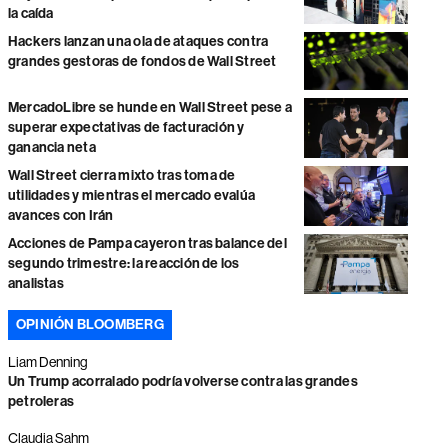
la caída
Hackers lanzan una ola de ataques contra
grandes gestoras de fondos de Wall Street
MercadoLibre se hunde en Wall Street pese a
superar expectativas de facturación y
ganancia neta
Wall Street cierra mixto tras toma de
utilidades y mientras el mercado evalúa
avances con Irán
Acciones de Pampa cayeron tras balance del
segundo trimestre: la reacción de los
analistas
OPINIÓN BLOOMBERG
Liam Denning
Un Trump acorralado podría volverse contra las grandes
petroleras
Claudia Sahm