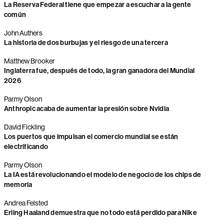
La Reserva Federal tiene que empezar a escuchar a la gente
común
John Authers
La historia de dos burbujas y el riesgo de una tercera
Matthew Brooker
Inglaterra fue, después de todo, la gran ganadora del Mundial
2026
Parmy Olson
Anthropic acaba de aumentar la presión sobre Nvidia
David Fickling
Los puertos que impulsan el comercio mundial se están
electrificando
Parmy Olson
La IA está revolucionando el modelo de negocio de los chips de
memoria
Andrea Felsted
Erling Haaland demuestra que no todo está perdido para Nike