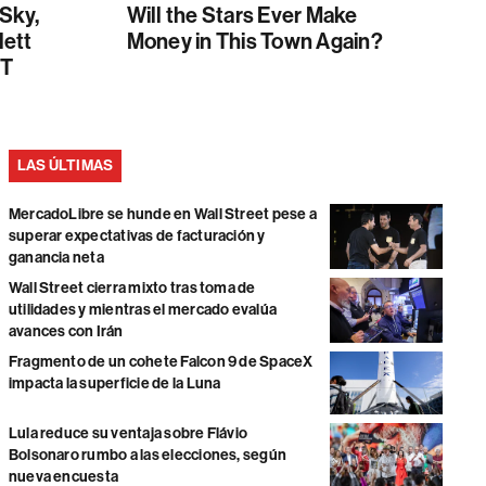
 Sky,
Will the Stars Ever Make
lett
Money in This Town Again?
PT
LAS ÚLTIMAS
MercadoLibre se hunde en Wall Street pese a
superar expectativas de facturación y
ganancia neta
Wall Street cierra mixto tras toma de
utilidades y mientras el mercado evalúa
avances con Irán
Fragmento de un cohete Falcon 9 de SpaceX
impacta la superficie de la Luna
Lula reduce su ventaja sobre Flávio
Bolsonaro rumbo a las elecciones, según
nueva encuesta