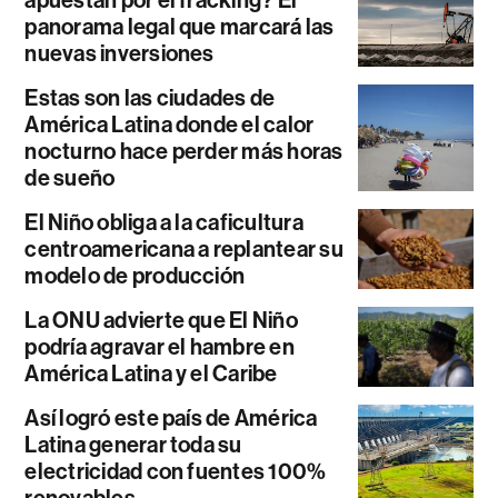
apuestan por el fracking? El
panorama legal que marcará las
nuevas inversiones
Estas son las ciudades de
América Latina donde el calor
nocturno hace perder más horas
de sueño
El Niño obliga a la caficultura
centroamericana a replantear su
modelo de producción
La ONU advierte que El Niño
podría agravar el hambre en
América Latina y el Caribe
Así logró este país de América
Latina generar toda su
electricidad con fuentes 100%