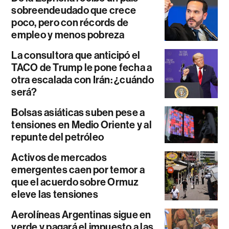
sobreendeudado que crece
poco, pero con récords de
empleo y menos pobreza
La consultora que anticipó el
TACO de Trump le pone fecha a
otra escalada con Irán: ¿cuándo
será?
Bolsas asiáticas suben pese a
tensiones en Medio Oriente y al
repunte del petróleo
Activos de mercados
emergentes caen por temor a
que el acuerdo sobre Ormuz
eleve las tensiones
Aerolíneas Argentinas sigue en
verde y pagará el impuesto a las