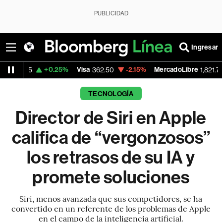
PUBLICIDAD
Ingresar
+0.25%
Visa
-2.15%
MercadoLibre
-0.14%
362.50
1,821.795
TECNOLOGÍA
Director de Siri en Apple
califica de “vergonzosos”
los retrasos de su IA y
promete soluciones
Siri, menos avanzada que sus competidores, se ha
convertido en un referente de los problemas de Apple
en el campo de la inteligencia artificial.