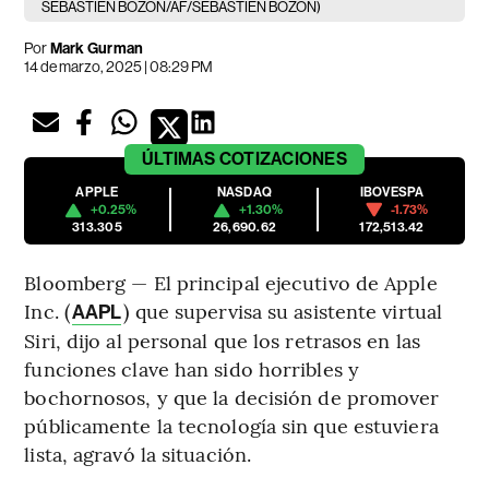
SEBASTIEN BOZON/AF/SEBASTIEN BOZON)
Por
Mark Gurman
14 de marzo, 2025 | 08:29 PM
ÚLTIMAS
COTIZACIONES
APPLE
NASDAQ
IBOVESPA
+0.25%
+1.30%
-1.73%
313.305
26,690.62
172,513.42
Bloomberg — El principal ejecutivo de Apple
Inc. (
) que supervisa su asistente virtual
AAPL
Siri, dijo al personal que los retrasos en las
funciones clave han sido horribles y
bochornosos, y que la decisión de promover
públicamente la tecnología sin que estuviera
lista, agravó la situación.