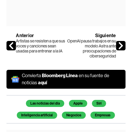
Anterior
Siguiente
Artistas se resisten a que sus
OpenAI pausa trabajos en su
voces y canciones sean
modelo Astra ante
usadas para entrenar a la IA
preocupaciones de
ciberseguridad
Convierta
Bloomberg Línea
en su fuente de
noticias
aquí
Temas de este artículo
Las noticias del día
Apple
Siri
Inteligencia artificial
Negocios
Empresas