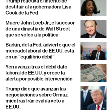
Trump reactiva el intento de
destituir a la gobernadora Lisa
Cook de la Fed
Muere John Loeb Jr., el sucesor
de una dinastía de Wall Street
que se volcó a la política
Barkin, de la Fed, advierte que el
mercado laboral de EE.UU. está
en un “equilibrio débil”
Yen avanza tras el débil dato
laboral de EE.UU. y crece la
alerta por posible intervención
Trump dice que avanzan las
negociaciones sobre Ormuz
mientras Irán evalúa veto a
EE.UU.