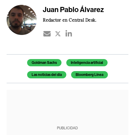
Juan Pablo Álvarez
Redactor en Central Desk.
Temas de este artículo
Goldman Sachs
Inteligencia artificial
Las noticias del día
Bloomberg Línea
PUBLICIDAD