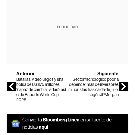
PUBLICIDAD
Anterior
Siguiente
Batallas, videojuegos y una
Sector tecnológico podría
bolsa de US$75 millones
depender más de inversores
“capaz de cambiar vidas”: así
minoristas tras caída de julio,
es la Esports World Cup
según JPMorgan
2026
Convierta
Bloomberg Línea
en su fuente de
noticias
aquí