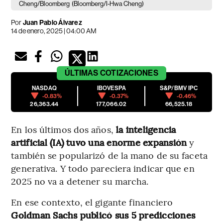
Cheng/Bloomberg
(Bloomberg/I-Hwa Cheng)
Por
Juan Pablo Álvarez
14 de enero, 2025 | 04:00 AM
ÚLTIMAS
COTIZACIONES
NASDAQ
IBOVESPA
S&P/BMV IPC
-0.83%
-0.37%
-0.46%
26,363.44
177,066.02
66,525.18
En los últimos dos años,
la inteligencia
artificial (IA) tuvo una enorme expansión
y
también se popularizó de la mano de su faceta
generativa. Y todo pareciera indicar que en
2025 no va a detener su marcha.
En ese contexto, el gigante financiero
Goldman Sachs publicó sus 5 predicciones