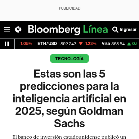
PUBLICIDAD
Ingresar
.05%
ETH/USD
-1.23%
Visa
0.00%
Merca
1,892.243
368.54
TECNOLOGÍA
Estas son las 5
predicciones para la
inteligencia artificial en
2025, según Goldman
Sachs
El banco de inversión estadounidense publicó un