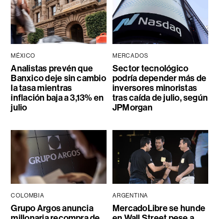
MÉXICO
MERCADOS
Analistas prevén que
Sector tecnológico
Banxico deje sin cambio
podría depender más de
la tasa mientras
inversores minoristas
inflación baja a 3,13% en
tras caída de julio, según
julio
JPMorgan
COLOMBIA
ARGENTINA
Grupo Argos anuncia
MercadoLibre se hunde
millonaria recompra de
en Wall Street pese a