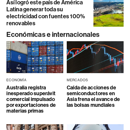
Así logró este país de América
Latina generar toda su
electricidad con fuentes 100%
renovables
Económicas e internacionales
ECONOMÍA
MERCADOS
Australia registra
Caída de acciones de
inesperado superávit
semiconductores en
comercial impulsado
Asia frena el avance de
por exportaciones de
las bolsas mundiales
materias primas