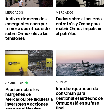
MERCADOS
MERCADOS
Activos de mercados
Dudas sobre el acuerdo
emergentes caen por
entre Irán y Omán para
temor a que el acuerdo
reabrir Ormuz impulsan
sobre Ormuz eleve las
al petróleo
tensiones
MUNDO
ARGENTINA
Irán dice que acuerdo
Presión sobre los
con Omán para
márgenes de
gestionar el estrecho de
MercadoLibre inquieta a
Ormuz está en su fase
inversores y acciones
final
caen en el Nasdaq