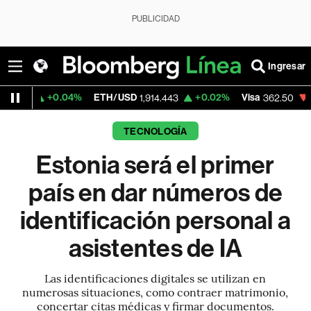
PUBLICIDAD
Ingresar
.04%
ETH/USD
+0.02%
Visa
-2.15%
Mer
1,914.443
362.50
TECNOLOGÍA
Estonia será el primer
país en dar números de
identificación personal a
asistentes de IA
Las identificaciones digitales se utilizan en
numerosas situaciones, como contraer matrimonio,
concertar citas médicas y firmar documentos.