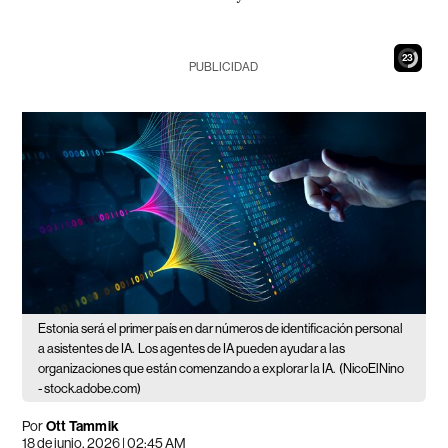
22
PUBLICIDAD
Estonia será el primer país en dar números de identificación personal
a asistentes de IA.
Los agentes de IA pueden ayudar a las
organizaciones que están comenzando a explorar la IA.
(NicoElNino
- stock.adobe.com)
Por
Ott Tammik
18 de junio, 2026 | 02:45 AM