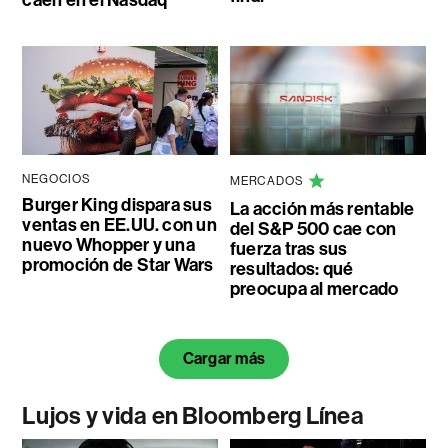
NEGOCIOS
MERCADOS
Burger King dispara sus
La acción más rentable
ventas en EE.UU. con un
del S&P 500 cae con
nuevo Whopper y una
fuerza tras sus
promoción de Star Wars
resultados: qué
preocupa al mercado
Cargar más
Lujos y vida en Bloomberg Línea