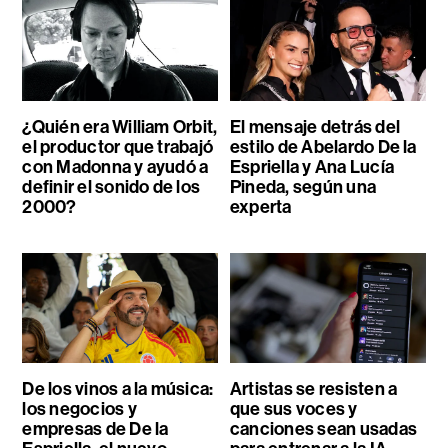
¿Quién era William Orbit,
El mensaje detrás del
el productor que trabajó
estilo de Abelardo De la
con Madonna y ayudó a
Espriella y Ana Lucía
definir el sonido de los
Pineda, según una
2000?
experta
De los vinos a la música:
Artistas se resisten a
los negocios y
que sus voces y
empresas de De la
canciones sean usadas