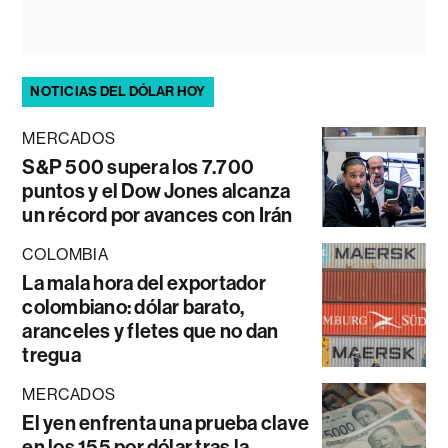
NOTICIAS DEL DÓLAR HOY
MERCADOS
S&P 500 supera los 7.700
puntos y el Dow Jones alcanza
un récord por avances con Irán
COLOMBIA
La mala hora del exportador
colombiano: dólar barato,
aranceles y fletes que no dan
tregua
MERCADOS
El yen enfrenta una prueba clave
en los 155 por dólar tras la