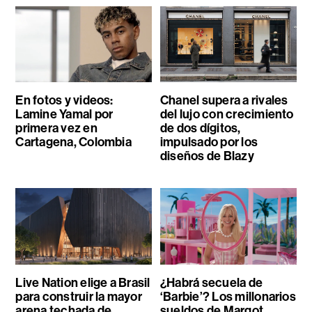
En fotos y videos:
Chanel supera a rivales
Lamine Yamal por
del lujo con crecimiento
primera vez en
de dos dígitos,
Cartagena, Colombia
impulsado por los
diseños de Blazy
Live Nation elige a Brasil
¿Habrá secuela de
para construir la mayor
‘Barbie’? Los millonarios
arena techada de
sueldos de Margot