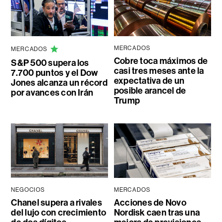
MERCADOS
MERCADOS
Cobre toca máximos de
S&P 500 supera los
casi tres meses ante la
7.700 puntos y el Dow
expectativa de un
Jones alcanza un récord
posible arancel de
por avances con Irán
Trump
NEGOCIOS
MERCADOS
Chanel supera a rivales
Acciones de Novo
del lujo con crecimiento
Nordisk caen tras una