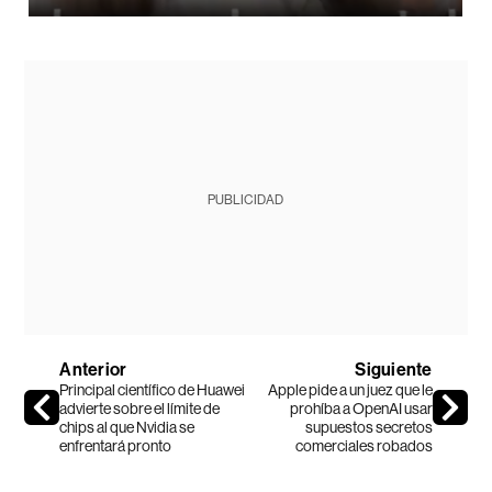
PUBLICIDAD
Anterior
Siguiente
Principal científico de Huawei
Apple pide a un juez que le
advierte sobre el límite de
prohíba a OpenAI usar
chips al que Nvidia se
supuestos secretos
enfrentará pronto
comerciales robados