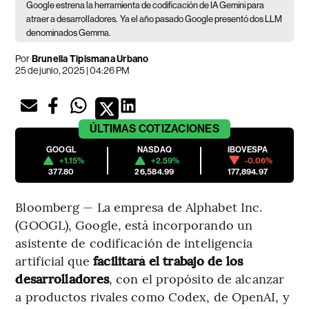
Google estrena la herramienta de codificación de IA Gemini para
atraer a desarrolladores.
Ya el año pasado Google presentó dos LLM
denominados Gemma.
Por
Brunella Tipismana Urbano
25 de junio, 2025 | 04:26 PM
ÚLTIMAS
COTIZACIONES
GOOGL
NASDAQ
IBOVESPA
+1.15%
+2.59%
-0.06%
377.80
26,584.99
177,894.97
Bloomberg — La empresa de Alphabet Inc.
(GOOGL), Google, está incorporando un
asistente de codificación de inteligencia
artificial que
facilitará el trabajo de los
desarrolladores
, con el propósito de alcanzar
a productos rivales como Codex, de OpenAI, y