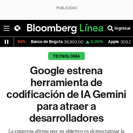
PUBLICIDAD
Ingresar
%
Banco de Bogota
0.00%
Apple
+1.97%
38,800.00
309.25
TECNOLOGÍA
Google estrena
herramienta de
codificación de IA Gemini
para atraer a
desarrolladores
La empresa afirma que su objetivo es democratizar la