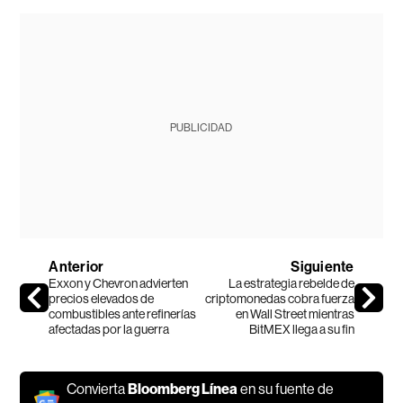
PUBLICIDAD
Anterior
Siguiente
Exxon y Chevron advierten
La estrategia rebelde de
precios elevados de
criptomonedas cobra fuerza
combustibles ante refinerías
en Wall Street mientras
afectadas por la guerra
BitMEX llega a su fin
Convierta
Bloomberg Línea
en su fuente de