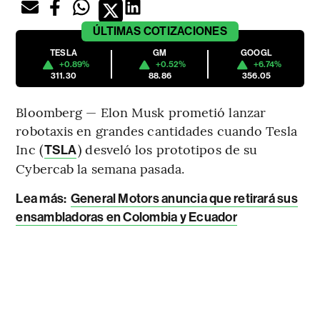
ÚLTIMAS
COTIZACIONES
TESLA
GM
GOOGL
+0.89%
+0.52%
+6.74%
311.30
88.86
356.05
Bloomberg — Elon Musk prometió lanzar
robotaxis en grandes cantidades cuando Tesla
Inc (
) desveló los prototipos de su
TSLA
Cybercab la semana pasada.
Lea más:
General Motors anuncia que retirará sus
ensambladoras en Colombia y Ecuador