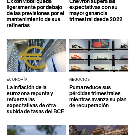
ExxonMobil queda
Chevron supera las
ligeramente por debajo
expectativas con su
de las previsiones por el
mayor ganancia
mantenimiento de sus
trimestral desde 2022
refinerías
ECONOMÍA
NEGOCIOS
La inflación de la
Puma reduce sus
eurozona repunta y
pérdidas trimestrales
refuerza las
mientras avanza su plan
expectativas de otra
de recuperación
subida de tasas del BCE