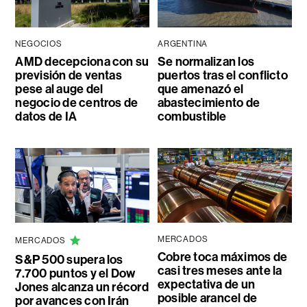
NEGOCIOS
ARGENTINA
AMD decepciona con su
Se normalizan los
previsión de ventas
puertos tras el conflicto
pese al auge del
que amenazó el
negocio de centros de
abastecimiento de
datos de IA
combustible
MERCADOS
MERCADOS
Cobre toca máximos de
S&P 500 supera los
casi tres meses ante la
7.700 puntos y el Dow
expectativa de un
Jones alcanza un récord
posible arancel de
por avances con Irán