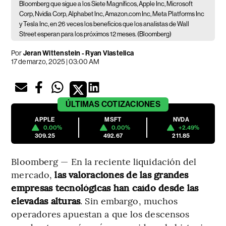
Bloomberg que sigue a los Siete Magníficos, Apple Inc, Microsoft
Corp, Nvidia Corp, Alphabet Inc, Amazon.com Inc, Meta Platforms Inc
y Tesla Inc, en 26 veces los beneficios que los analistas de Wall
Street esperan para los próximos 12 meses. (Bloomberg)
Por
Jeran Wittenstein - Ryan Vlastelica
17 de marzo, 2025 | 03:00 AM
ÚLTIMAS
COTIZACIONES
APPLE
MSFT
NVDA
0.00%
0.00%
+2.49%
309.25
492.67
211.85
Bloomberg — En la reciente liquidación del
mercado,
las valoraciones de las grandes
empresas tecnológicas han caído desde las
elevadas alturas
. Sin embargo, muchos
operadores apuestan a que los descensos