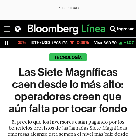
PUBLICIDAD
Ingresar
ETH/USD
-0.38%
Visa
+1.07%
MercadoLib
1,868.175
369.59
TECNOLOGÍA
Las Siete Magníficas
caen desde lo más alto:
operadores creen que
aún falta por tocar fondo
El precio que los inversores están pagando por los
beneficios previstos de las llamadas Siete Magníficas
empresas alcanzó esta semana el nivel más bajo desde