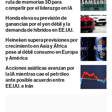
ruta de memorias 3D para
competir por el liderazgo en IA
Honda eleva su previsión de
ganancias por el yen débil y la
demanda de híbridos en EE.UU.
Heineken supera previsiones por
crecimiento en Asia y África
pese al débil consumo en Europa
y América
Acciones asiáticas avanzan por
la IA mientras cae el petróleo
ante posible acuerdo entre
EE.UU. e Irán