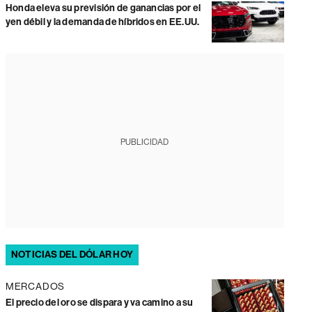
Honda eleva su previsión de ganancias por el
yen débil y la demanda de híbridos en EE.UU.
PUBLICIDAD
NOTICIAS DEL DÓLAR HOY
MERCADOS
El precio del oro se dispara y va camino a su