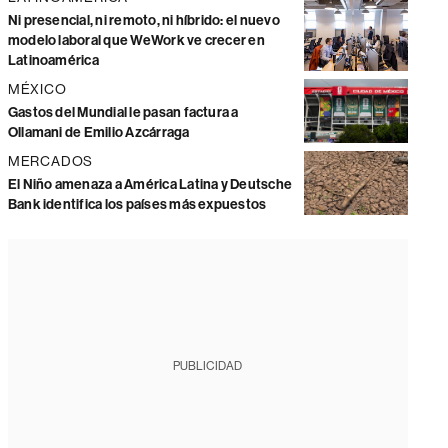
Ni presencial, ni remoto, ni híbrido: el nuevo
modelo laboral que WeWork ve crecer en
Latinoamérica
MÉXICO
Gastos del Mundial le pasan factura a
Ollamani de Emilio Azcárraga
MERCADOS
El Niño amenaza a América Latina y Deutsche
Bank identifica los países más expuestos
PUBLICIDAD