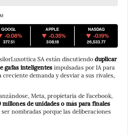
PM
GOOGL
APPLE
NASDAQ
-0.08%
-0.35%
-0.19%
377.51
308.18
26,533.77
ssilorLuxottica SA están discutiendo
duplicar
e gafas inteligentes
impulsadas por IA para
a creciente demanda y desviar a sus rivales,
anzándose, Meta, propietaria de Facebook,
 millones de unidades o más para finales
o ser nombradas porque las deliberaciones