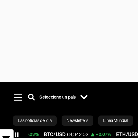
Seleccione un país
Las noticias del día
Newsletters
Línea Mundial
BTC/USD
64,342.02
ETH/USD
1,872.63
+0.03%
+0.07%
Bloomberg 