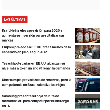
LAS ÚLTIMAS
Kraft Heinz eleva previsión para 2026 y
aumenta su inversión para revitalizar sus
marcas
Empleo privado en EE.UU. crece menos de lo
esperado en julio, según ADP
Tasas hipotecarias en EE.UU. alcanzan su
nivel más alto en un año y frenan la demanda
Uber cumple previsiones de reservas, pero la
competencia en Brasil ralentiza los viajes
Samsung presenta su hoja de ruta de
memorias 3D para competir por el liderazgo
en IA