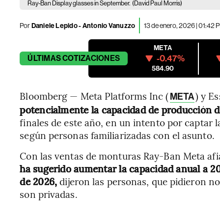
Ray-Ban Display glasses in September.
(David Paul Morris)
Por
Daniele Lepido - Antonio Vanuzzo
13 de enero, 2026 | 01:42 
META
-0.47%
ÚLTIMAS
COTIZACIONES
584.90
Bloomberg — Meta Platforms Inc (
) y E
META
potencialmente la capacidad de producción d
finales de este año, en un intento por captar l
según personas familiarizadas con el asunto.
Con las ventas de monturas Ray-Ban Meta afi
ha sugerido aumentar la capacidad anual a 20
de 2026,
dijeron las personas, que pidieron n
son privadas.