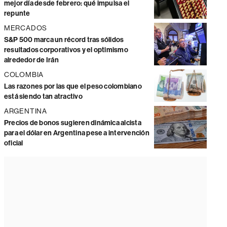
mejor día desde febrero: qué impulsa el
repunte
MERCADOS
S&P 500 marca un récord tras sólidos
resultados corporativos y el optimismo
alrededor de Irán
COLOMBIA
Las razones por las que el peso colombiano
está siendo tan atractivo
ARGENTINA
Precios de bonos sugieren dinámica alcista
para el dólar en Argentina pese a intervención
oficial