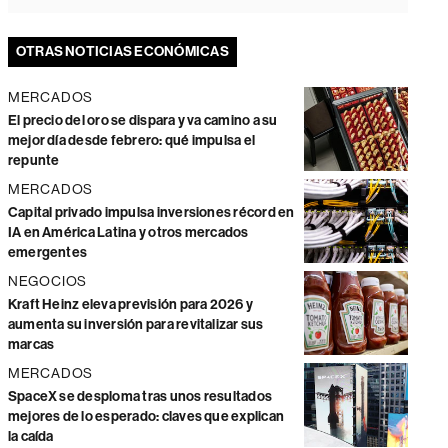
OTRAS NOTICIAS ECONÓMICAS
MERCADOS
El precio del oro se dispara y va camino a su
mejor día desde febrero: qué impulsa el
repunte
MERCADOS
Capital privado impulsa inversiones récord en
IA en América Latina y otros mercados
emergentes
NEGOCIOS
Kraft Heinz eleva previsión para 2026 y
aumenta su inversión para revitalizar sus
marcas
MERCADOS
SpaceX se desploma tras unos resultados
mejores de lo esperado: claves que explican
la caída