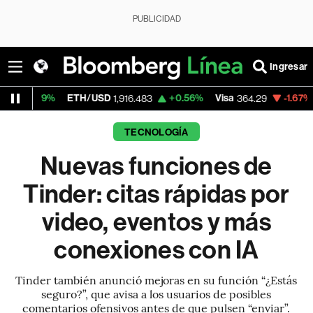
PUBLICIDAD
Ingresar
ETH/USD
+0.56%
Visa
-1.67%
MercadoLi
1,916.483
364.29
TECNOLOGÍA
Nuevas funciones de
Tinder: citas rápidas por
video, eventos y más
conexiones con IA
Tinder también anunció mejoras en su función “¿Estás
seguro?”, que avisa a los usuarios de posibles
comentarios ofensivos antes de que pulsen “enviar”.