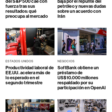
del S&P 500 cae con
baja por el repunte del
fuerza tras sus
petróleo y nuevas dudas
resultados: qué
sobre un acuerdo con
preocupa al mercado
Irán
ESTADOS UNIDOS
NEGOCIOS
Productividad laboral de
SoftBank obtiene un
EE.UU. acelera más de
préstamo de
lo esperado en el
US$10.000 millones
segundo trimestre
respaldado por su
participación en OpenAI