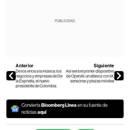
PUBLICIDAD
Anterior
Siguiente
De los vinos a la música: los
Así será el primer dispositivo
negocios y empresas de De
de OpenAI: un altavoz con IA,
la Espriella, el nuevo
sensores y piezas móviles
presidente de Colombia
Convierta
Bloomberg Línea
en su fuente de
noticias
aquí