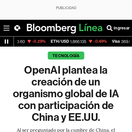
PUBLICIDAD
Ingresar
-0.29%
ETH/USD
-0.49%
Visa
+1.07%
0
1,866.135
369.59
TECNOLOGÍA
OpenAI plantea la
creación de un
organismo global de IA
con participación de
China y EE.UU.
Al ser preguntado por la cumbre de China, el