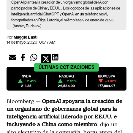
OpenAI plantea la creación de un organismo global de IA con
participación de China y EE.UU..
Los logotipos de las aplicaciones de
inteligencia artificial ChatGPT y OpenAI en un teléfono móvil,
fotografiados en Riga, Letonia, el miércoles 29 de enero de 2025.
(Andrey Rudakov)
Por
Maggie Eastl
14 de mayo, 2026 | 06:17 AM
ÚLTIMAS
COTIZACIONES
NVDA
NASDAQ
IBOVESPA
+2.49%
+2.59%
-0.06%
211.85
26,584.99
177,894.97
Bloomberg —
OpenAI apoyaría la creación de
un organismo de gobernanza global para la
inteligencia artificial liderado por EE.UU. e
incluyendo a China como miembro
, dijo un
alto ejecutivo de la compañía, horas antes del