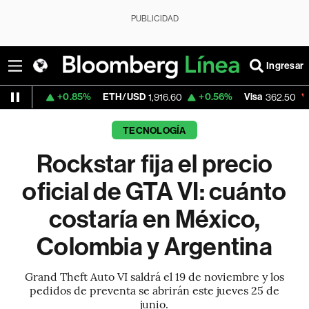
PUBLICIDAD
Ingresar
+0.85%
ETH/USD
+0.56%
Visa
-2.15%
Mer
1,916.60
362.50
TECNOLOGÍA
Rockstar fija el precio
oficial de GTA VI: cuánto
costaría en México,
Colombia y Argentina
Grand Theft Auto VI saldrá el 19 de noviembre y los
pedidos de preventa se abrirán este jueves 25 de
junio.