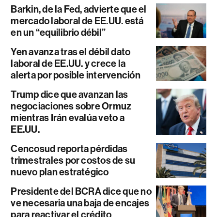
Barkin, de la Fed, advierte que el
mercado laboral de EE.UU. está
en un “equilibrio débil”
Yen avanza tras el débil dato
laboral de EE.UU. y crece la
alerta por posible intervención
Trump dice que avanzan las
negociaciones sobre Ormuz
mientras Irán evalúa veto a
EE.UU.
Cencosud reporta pérdidas
trimestrales por costos de su
nuevo plan estratégico
Presidente del BCRA dice que no
ve necesaria una baja de encajes
para reactivar el crédito