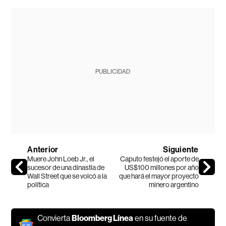
PUBLICIDAD
Anterior
Siguiente
Muere John Loeb Jr., el
Caputo festejó el aporte de
sucesor de una dinastía de
US$100 millones por año
Wall Street que se volcó a la
que hará el mayor proyecto
política
minero argentino
Convierta
Bloomberg Línea
en su fuente de