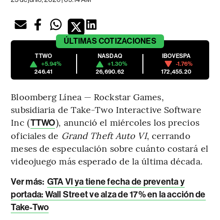
ÚLTIMAS
COTIZACIONES
TTWO
NASDAQ
IBOVESPA
+5.94%
+1.30%
-1.76%
246.41
26,690.62
172,455.20
Bloomberg Línea — Rockstar Games,
subsidiaria de Take-Two Interactive Software
Inc (
), anunció el miércoles los precios
TTWO
oficiales de
Grand Theft Auto VI
, cerrando
meses de especulación sobre cuánto costará el
videojuego más esperado de la última década.
Ver más:
GTA VI ya tiene fecha de preventa y
portada: Wall Street ve alza de 17% en la acción de
Take-Two