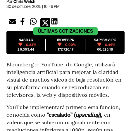
Por
Chris Welch
30 de octubre, 2025 | 10:49 PM
ÚLTIMAS
COTIZACIONES
NASDAQ
IBOVESPA
S&P/BMV IPC
-0.83%
-0.09%
-0.46%
26,363.44
177,726.17
66,525.18
Bloomberg — YouTube, de Google, utilizará
inteligencia artificial para mejorar la claridad
visual de muchos vídeos de baja resolución en
su plataforma cuando se reproduzcan en
televisores, la web y dispositivos móviles.
YouTube implementará primero esta función,
conocida como
“escalado” (
upscaling
),
en
videos que se subieron originalmente con
resoluciones inferiores a 1080p, según una