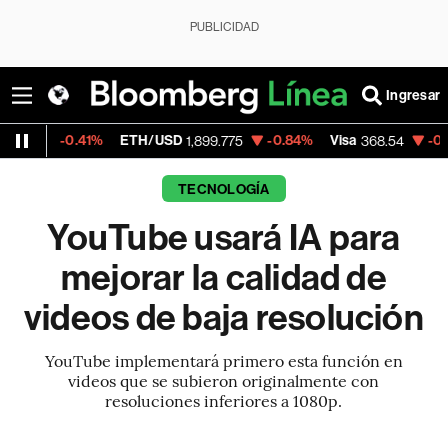
PUBLICIDAD
Ingresar
.41%
ETH/USD
-0.84%
Visa
-0.28%
Merc
1,899.775
368.54
TECNOLOGÍA
YouTube usará IA para
mejorar la calidad de
videos de baja resolución
YouTube implementará primero esta función en
videos que se subieron originalmente con
resoluciones inferiores a 1080p.