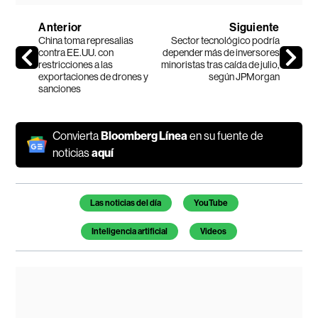
Anterior
Siguiente
China toma represalias
Sector tecnológico podría
contra EE.UU. con
depender más de inversores
restricciones a las
minoristas tras caída de julio,
exportaciones de drones y
según JPMorgan
sanciones
Convierta
Bloomberg Línea
en su fuente de
noticias
aquí
Temas de este artículo
Las noticias del día
YouTube
Inteligencia artificial
Videos