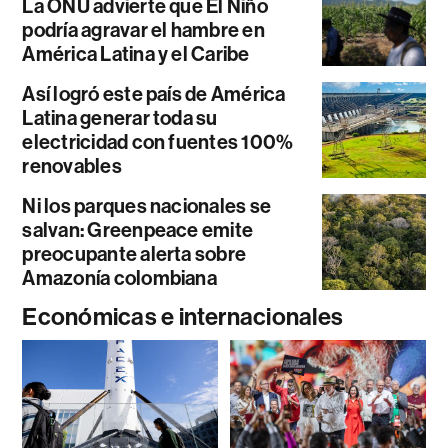
La ONU advierte que El Niño
podría agravar el hambre en
América Latina y el Caribe
Así logró este país de América
Latina generar toda su
electricidad con fuentes 100%
renovables
Ni los parques nacionales se
salvan: Greenpeace emite
preocupante alerta sobre
Amazonía colombiana
Económicas e internacionales