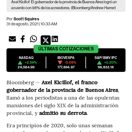
Axel Kicillof
El gobernador de la provincia de Buenos Aires logró un
acuerdo con 98% de los acreedores.
(Bloomberg/Andrew Harrer)
Por
Scott Squires
31 de agosto, 2021 | 10:33 AM
ÚLTIMAS
COTIZACIONES
NASDAQ
IBOVESPA
S&P/BMV IPC
+2.59%
-0.06%
+0.20%
26,584.99
177,894.97
66,833.16
Bloomberg —
Axel Kicillof, el franco
gobernador de la provincia de Buenos Aires
,
llamó a los periodistas a una de las opulentas
mansiones del siglo XIX de la administración
provincial, y
admitió su derrota
.
Era principios de 2020, solo unas semanas