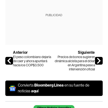
PUBLICIDAD
Anterior
Siguiente
El peso colombiano dejaría
Precios de bonos sugieren
de caer y ahora apuntará
dinámica alcista para el dólar
hacia los COP$3.500
en Argentina pese a
intervención oficial
Convierta
Bloomberg Línea
en su fuente de
noticias
aquí
Temas de este artículo