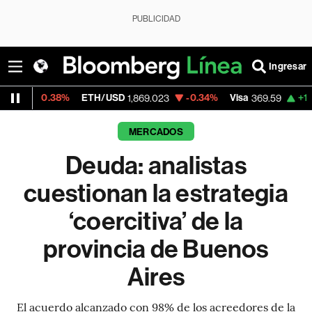
PUBLICIDAD
Ingresar
8%
ETH/USD
-0.34%
Visa
+1.07%
Mercad
1,869.023
369.59
MERCADOS
Deuda: analistas
cuestionan la estrategia
‘coercitiva’ de la
provincia de Buenos
Aires
El acuerdo alcanzado con 98% de los acreedores de la