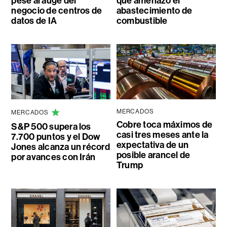
pese al auge del
que amenazó el
negocio de centros de
abastecimiento de
datos de IA
combustible
MERCADOS
MERCADOS
Cobre toca máximos de
S&P 500 supera los
casi tres meses ante la
7.700 puntos y el Dow
expectativa de un
Jones alcanza un récord
posible arancel de
por avances con Irán
Trump