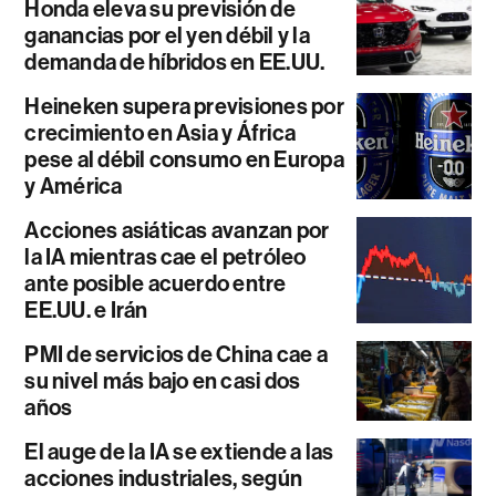
Honda eleva su previsión de
ganancias por el yen débil y la
demanda de híbridos en EE.UU.
Heineken supera previsiones por
crecimiento en Asia y África
pese al débil consumo en Europa
y América
Acciones asiáticas avanzan por
la IA mientras cae el petróleo
ante posible acuerdo entre
EE.UU. e Irán
PMI de servicios de China cae a
su nivel más bajo en casi dos
años
El auge de la IA se extiende a las
acciones industriales, según