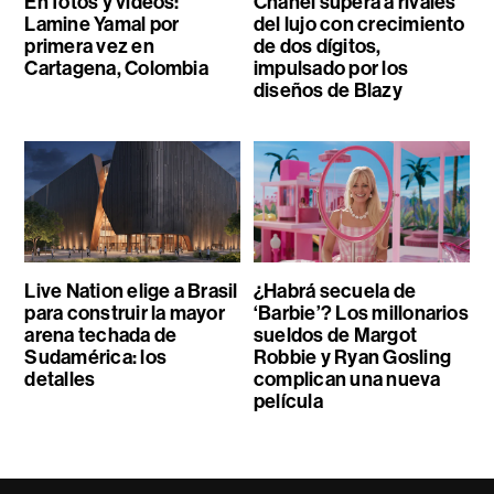
En fotos y videos:
Chanel supera a rivales
Lamine Yamal por
del lujo con crecimiento
primera vez en
de dos dígitos,
Cartagena, Colombia
impulsado por los
diseños de Blazy
Live Nation elige a Brasil
¿Habrá secuela de
para construir la mayor
‘Barbie’? Los millonarios
arena techada de
sueldos de Margot
Sudamérica: los
Robbie y Ryan Gosling
detalles
complican una nueva
película