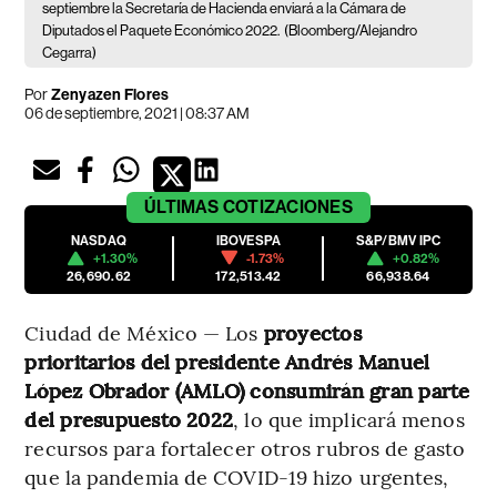
septiembre la Secretaría de Hacienda enviará a la Cámara de
Diputados el Paquete Económico 2022.
(Bloomberg/Alejandro
Cegarra)
Por
Zenyazen Flores
06 de septiembre, 2021 | 08:37 AM
ÚLTIMAS
COTIZACIONES
NASDAQ
IBOVESPA
S&P/BMV IPC
+1.30%
-1.73%
+0.82%
26,690.62
172,513.42
66,938.64
Ciudad de México — Los
proyectos
prioritarios del presidente Andrés Manuel
López Obrador (AMLO) consumirán gran parte
del presupuesto 2022
, lo que implicará menos
recursos para fortalecer otros rubros de gasto
que la pandemia de COVID-19 hizo urgentes,