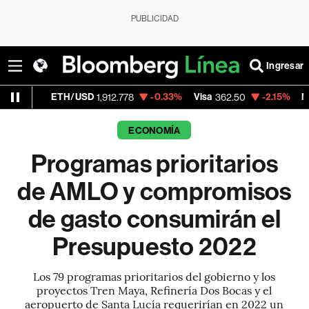
PUBLICIDAD
Ingresar
TH/USD
-0.33%
Visa
-2.15%
MercadoLibre
1,912.778
362.50
ECONOMÍA
Programas prioritarios
de AMLO y compromisos
de gasto consumirán el
Presupuesto 2022
Los 79 programas prioritarios del gobierno y los
proyectos Tren Maya, Refinería Dos Bocas y el
aeropuerto de Santa Lucía requerirían en 2022 un