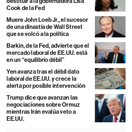
destituir a la gobernadora Lisa
Cook de la Fed
Muere John Loeb Jr., el sucesor
de una dinastía de Wall Street
que se volcó a la política
Barkin, de la Fed, advierte que el
mercado laboral de EE.UU. está
en un “equilibrio débil”
Yen avanza tras el débil dato
laboral de EE.UU. y crece la
alerta por posible intervención
Trump dice que avanzan las
negociaciones sobre Ormuz
mientras Irán evalúa veto a
EE.UU.