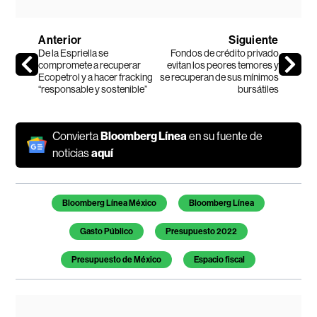
Anterior
Siguiente
De la Espriella se
Fondos de crédito privado
compromete a recuperar
evitan los peores temores y
Ecopetrol y a hacer fracking
se recuperan de sus mínimos
“responsable y sostenible”
bursátiles
Convierta
Bloomberg Línea
en su fuente de
noticias
aquí
Temas de este artículo
Bloomberg Línea México
Bloomberg Línea
Gasto Público
Presupuesto 2022
Presupuesto de México
Espacio fiscal