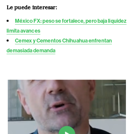
Le puede interesar:
México FX: peso se fortalece, pero baja liquidez
limita avances
Cemex y Cementos Chihuahua enfrentan
demasiada demanda